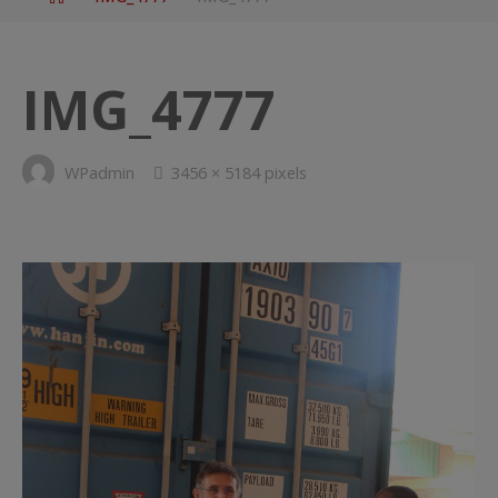
IMG_4777
Full
WPadmin
3456 × 5184
pixels
size