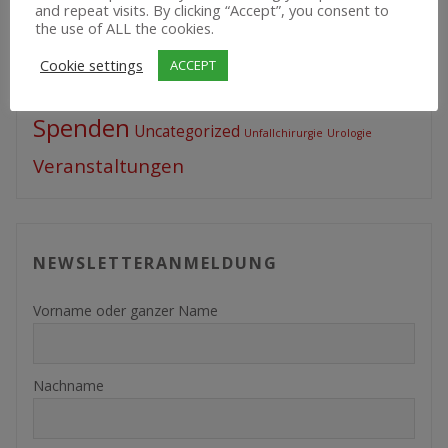
Erfahrungsaustausch
and repeat visits. By clicking “Accept”, you consent to
COVID
Datennetzwerk
the use of ALL the cookies.
JEZOHA
Infection Clinic
featured
Feier
Cookie settings
ACCEPT
Projekte
Politik
Mitgliederversammlung
Spenden
Uncategorized
Unfallchirurgie
Urologie
Veranstaltungen
NEWSLETTERANMELDUNG
Vorname oder ganzer Name
Nachname