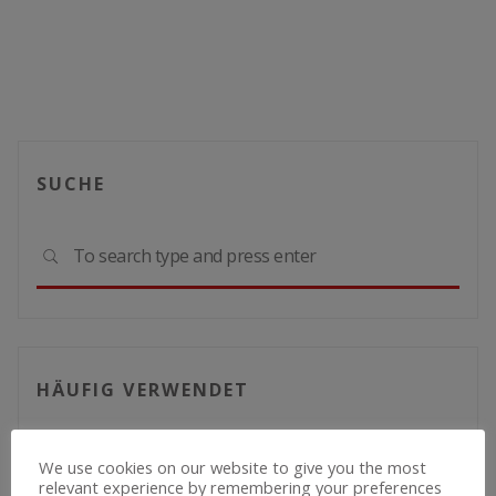
SUCHE
Sear
SEARCH
for:
HÄUFIG VERWENDET
Allgemein
Container
Aktuelles
We use cookies on our website to give you the most
relevant experience by remembering your preferences