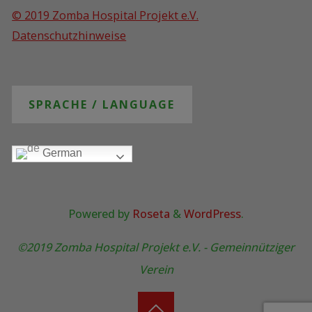
© 2019 Zomba Hospital Projekt e.V.
Datenschutzhinweise
SPRACHE / LANGUAGE
German
Powered by
Roseta
&
WordPress
.
©2019 Zomba Hospital Projekt e.V. - Gemeinnütziger
Verein