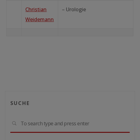
Christian
– Urologie
Weidemann
SUCHE
Sear
SEARCH
for: