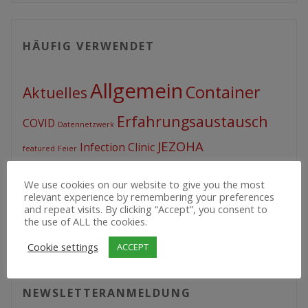
HÄUFIG VERWENDET
Allgemein
Container
Aktuelles
Erfahrungsaustausch
COVID
Datennetzwerk
JEZOHA
Infection Clinic
featured
Feier
Projekte
Politik
Mitgliederversammlung
We use cookies on our website to give you the most
relevant experience by remembering your preferences
Spenden
Uncategorized
Unfallchirurgie
Urologie
and repeat visits. By clicking “Accept”, you consent to
the use of ALL the cookies.
Veranstaltungen
Cookie settings
ACCEPT
NEWSLETTERANMELDUNG