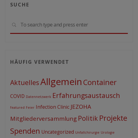
SUCHE
Sear
SEARCH
for:
HÄUFIG VERWENDET
Allgemein
Container
Aktuelles
Erfahrungsaustausch
COVID
Datennetzwerk
JEZOHA
Infection Clinic
featured
Feier
Projekte
Politik
Mitgliederversammlung
Spenden
Uncategorized
Unfallchirurgie
Urologie