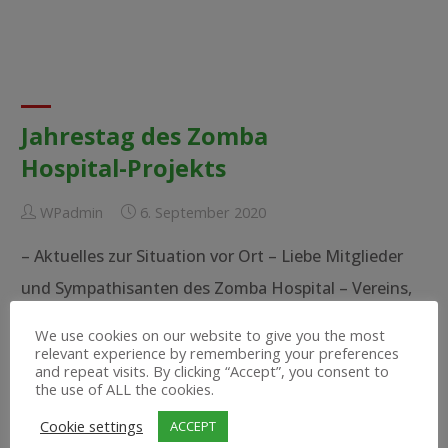
Jahrestag des Zomba
Hospital-Projekts
WPadmin
6. September 2020
– Aktuelles zur Situation vor Ort – Liebe Mitglieder
und Sympathisanten des Zomba Hospital – Vereins,
nun, wo zumindest die Flugzeuge wieder nach
We use cookies on our website to give you the most
Malawi fliegen und hoffentlich die Viren nicht weiter
relevant experience by remembering your preferences
and repeat visits. By clicking “Accept”, you consent to
ins Land tragen, halten wir es für verantwortbar und
the use of ALL the cookies.
geboten, uns auch wieder zusammen zu finden und
Cookie settings
ACCEPT