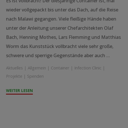
Es ist vollbracht! Der diesjährige Container ist, mal
wieder vollgepackt bis unter das Dach, auf die Reise
nach Malawi gegangen. Viele fleißige Hände haben
unter der Anleitung unserer Chefarchitekten Olaf
Bach, Henning Mothes, Lars Flemming und Matthias
Worm das Kunststück vollbracht viele sehr große,
schwere und sperrige Gegenstände aber auch …
Aktuelles
|
Allgemein
|
Container
|
Infection Clinic
|
Projekte
|
Spenden
"Containerpacken
WEITER LESEN
2023"