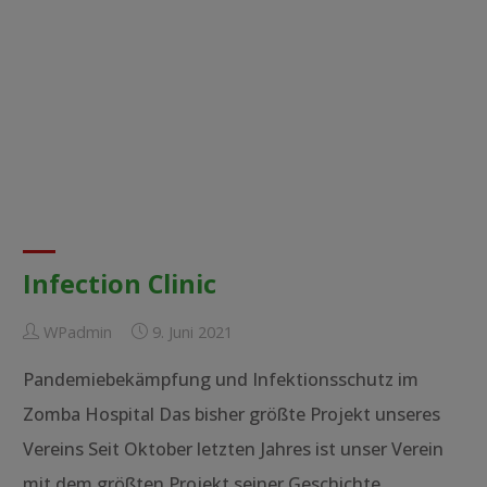
Kittel
und
Geräte
in
Malawi
–
Spenden
konnten
jetzt
verteilt
Infection Clinic
werden"
WPadmin
9. Juni 2021
Pandemiebekämpfung und Infektionsschutz im
Zomba Hospital Das bisher größte Projekt unseres
Vereins Seit Oktober letzten Jahres ist unser Verein
mit dem größten Projekt seiner Geschichte