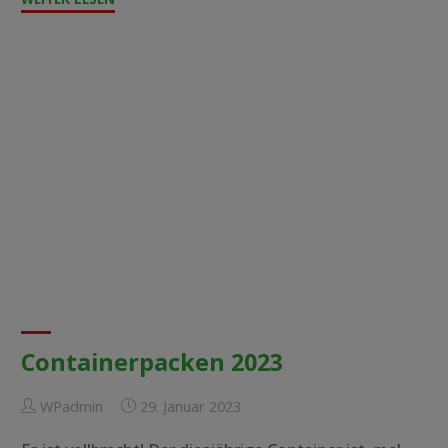
„Freddy“
wütet
in
Malawi"
Containerpacken 2023
WPadmin
29. Januar 2023