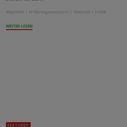
Allgemein
|
Erfahrungsaustausch
|
featured
|
Politik
"!GESUCH!
WEITER LESEN
Wir
suchen
Berater*in
für
die
Krankenhausleitung
in
Zomba"
FEATURED