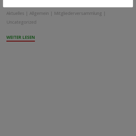
über die …
Aktuelles
|
Allgemein
|
Mitgliederversammlung
|
Uncategorized
"Jahrestag
WEITER LESEN
des
Zomba
Hospital-
Projekts"