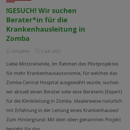
in
!GESUCH! Wir suchen
Afrika
aufbauen
Berater*in für die
–
Krankenhausleitung in
wer
Zomba
hat
Ahnung
WPadmin
5. Juli 2023
und
Liebe Mitstreitende, Im Rahmen des Pilotprojektes
Lust
auf
für mehr Krankenhausautonomie, für welches das
ein
Zomba Central Hospital ausgewählt wurde, suchen
Abenteuer?"
wir aktuell einen Berater oder eine Beraterin (Expert)
für die Klinikleitung in Zomba. Idealerweise natürlich
mit Erfahrung in der Leitung eines Krankenhauses!
Zum Hintergrund: Mit dem oben genannten Projekt
besteht für das …