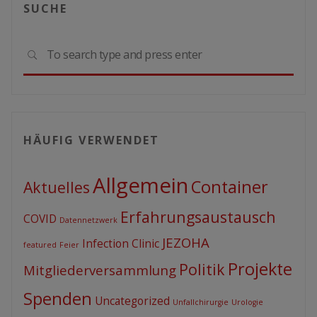
SUCHE
Sear
SEARCH
for:
HÄUFIG VERWENDET
Allgemein
Container
Aktuelles
Erfahrungsaustausch
COVID
Datennetzwerk
JEZOHA
Infection Clinic
featured
Feier
Projekte
Politik
Mitgliederversammlung
Spenden
Uncategorized
Unfallchirurgie
Urologie