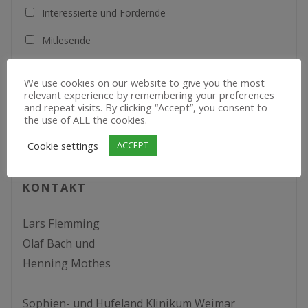
Interessierte und Fördernde
Mitlesende
Indem Du fortfährst, akzeptierst Du unsere
Datenschutzerklärung.
We use cookies on our website to give you the most
relevant experience by remembering your preferences
and repeat visits. By clicking “Accept”, you consent to
the use of ALL the cookies.
Cookie settings
ACCEPT
KONTAKT
Lars Flemming
Olaf Bach und
Henning Mothes
Sophien- und Hufeland Klinikum Weimar