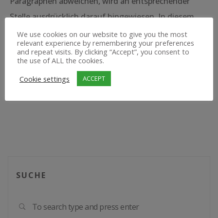
Paragraphen abweichen, wird an entsprechender
Stelle ausdrücklich darauf hingewiesen. In diesem
Falle gelten im jeweiligen Einzelfall die besonderen
We use cookies on our website to give you the most
relevant experience by remembering your preferences
Nutzungsbedingungen.
and repeat visits. By clicking “Accept”, you consent to
the use of ALL the cookies.
Quelle:
Impressum Generator von JuraForum.de
Cookie settings
ACCEPT
SUCHE
Sear
SEARCH
for: