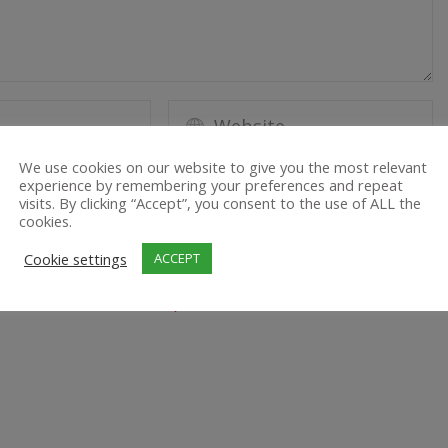
We use cookies on our website to give you the most relevant
experience by remembering your preferences and repeat
 for next time I post a comment.
visits. By clicking “Accept”, you consent to the use of ALL the
cookies.
Cookie settings
ACCEPT
u reduzieren.
Erfahre, wie deine Kommentardaten