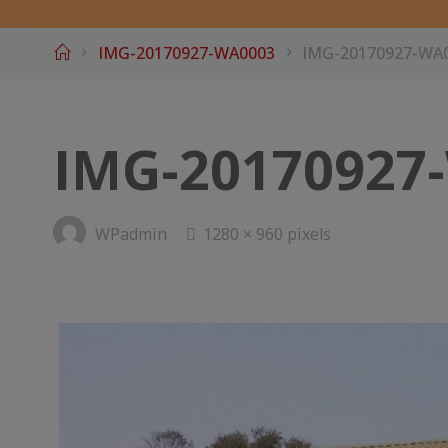
Home
IMG-20170927-WA0003
IMG-20170927-WA
IMG-20170927
Full
WPadmin
1280 × 960
pixels
size