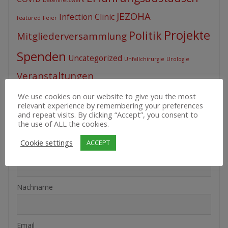
JEZOHA
Infection Clinic
featured
Feier
Projekte
Politik
Mitgliederversammlung
Spenden
Uncategorized
Unfallchirurgie
Urologie
Veranstaltungen
We use cookies on our website to give you the most
relevant experience by remembering your preferences
and repeat visits. By clicking “Accept”, you consent to
the use of ALL the cookies.
NEWSLETTERANMELDUNG
Cookie settings
ACCEPT
Vorname oder ganzer Name
Nachname
Email