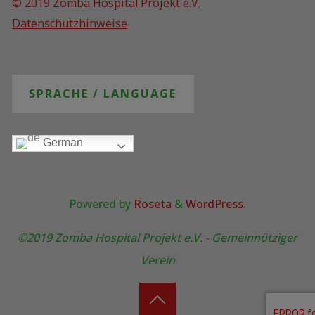
© 2019 Zomba Hospital Projekt e.V.
Datenschutzhinweise
SPRACHE / LANGUAGE
German
Powered by
Roseta
&
WordPress
.
©2019 Zomba Hospital Projekt e.V. - Gemeinnütziger
Verein