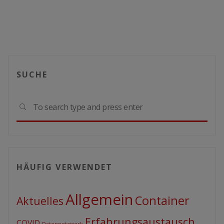
SUCHE
Sear
SEARCH
for:
HÄUFIG VERWENDET
Allgemein
Container
Aktuelles
Erfahrungsaustausch
COVID
Datennetzwerk