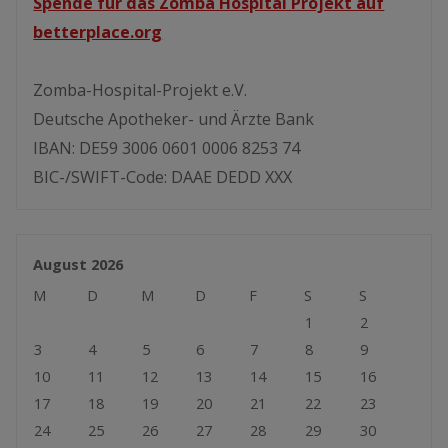
Spende für das Zomba Hospital Projekt auf
betterplace.org
Zomba-Hospital-Projekt e.V.
Deutsche Apotheker- und Ärzte Bank
IBAN: DE59 3006 0601 0006 8253 74
BIC-/SWIFT-Code: DAAE DEDD XXX
August 2026
M
D
M
D
F
S
S
1
2
3
4
5
6
7
8
9
10
11
12
13
14
15
16
17
18
19
20
21
22
23
24
25
26
27
28
29
30