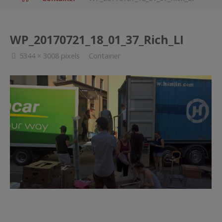
WP_20170721_18_01_37_Rich_LI
Full
5344 × 3008
pixels
Container
size