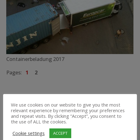
Containerbeladung 2017
Pages:
1
2
We use cookies on our website to give you the most
relevant experience by remembering your preferences
and repeat visits. By clicking “Accept”, you consent to
the use of ALL the cookies.
Cookie settings
ACCEPT
SUCHE