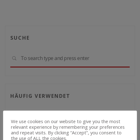
SUCHE
Sear
SEARCH
for:
HÄUFIG VERWENDET
Allgemein
Container
Aktuelles
We use cookies on our website to give you the most
relevant experience by remembering your preferences
Erfahrungsaustausch
COVID
Datennetzwerk
and repeat visits. By clicking “Accept”, you consent to
the use of ALL the cookies.