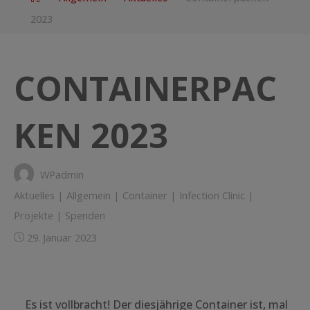
2023
CONTAINERPAC
KEN 2023
WPadmin
Aktuelles
|
Allgemein
|
Container
|
Infection Clinic
|
Projekte
|
Spenden
29. Januar 2023
Es ist vollbracht! Der diesjährige Container ist, mal