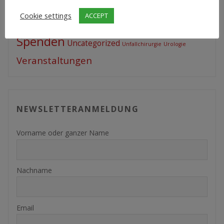
JEZOHA
Infection Clinic
featured
Feier
Cookie settings
ACCEPT
Projekte
Politik
Mitgliederversammlung
Spenden
Uncategorized
Unfallchirurgie
Urologie
Veranstaltungen
NEWSLETTERANMELDUNG
Vorname oder ganzer Name
Nachname
Email