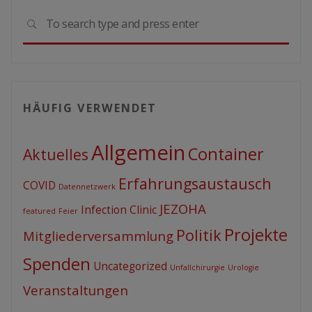
Sear
SEARCH
for:
HÄUFIG VERWENDET
Allgemein
Container
Aktuelles
Erfahrungsaustausch
COVID
Datennetzwerk
JEZOHA
Infection Clinic
featured
Feier
Projekte
Politik
Mitgliederversammlung
Spenden
Uncategorized
Unfallchirurgie
Urologie
Veranstaltungen