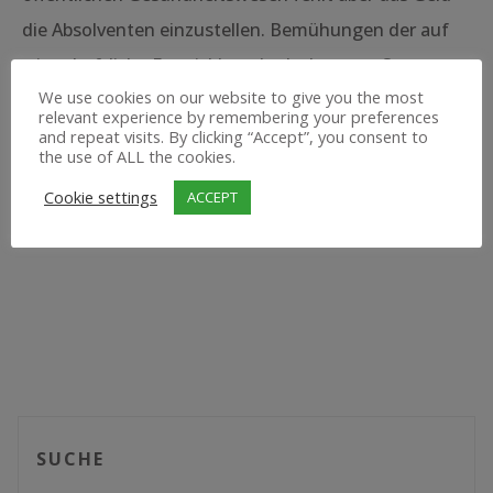
die Absolventen einzustellen. Bemühungen der auf
wirtschaftliche Entwicklung bedachten großen
We use cookies on our website to give you the most
Geber, wie Weltbank und Internationaler
relevant experience by remembering your preferences
Währungsfond, den öffentliche Sektor in Malawi zu
and repeat visits. By clicking “Accept”, you consent to
the use of ALL the cookies.
begrenzen, wirken hier hemmend.
Cookie settings
ACCEPT
SUCHE