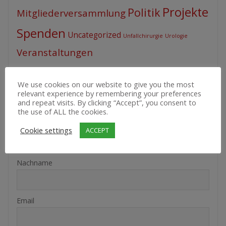
Projekte
Politik
Mitgliederversammlung
Spenden
Uncategorized
Unfallchirurgie
Urologie
Veranstaltungen
We use cookies on our website to give you the most
relevant experience by remembering your preferences
NEWSLETTERANMELDUNG
and repeat visits. By clicking “Accept”, you consent to
the use of ALL the cookies.
Vorname oder ganzer Name
Cookie settings
ACCEPT
Nachname
Email