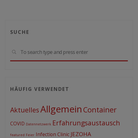
SUCHE
Sear
SEARCH
for:
HÄUFIG VERWENDET
Allgemein
Container
Aktuelles
Erfahrungsaustausch
COVID
Datennetzwerk
JEZOHA
Infection Clinic
featured
Feier