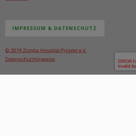
IMPRESSUM & DATENSCHUTZ
© 2019 Zomba Hospital Projekt e.V.
Datenschutzhinweise
SPRACHE / LANGUAGE
Powered by
Roseta
&
WordPress
.