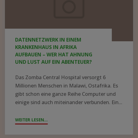
Krankenhaus
in
Afrika
aufbauen
DATENNETZWERK IN EINEM
–
KRANKENHAUS IN AFRIKA
wer
AUFBAUEN – WER HAT AHNUNG
UND LUST AUF EIN ABENTEUER?
hat
Ahnung
Das Zomba Central Hospital versorgt 6
und
Millionen Menschen in Malawi, Ostafrika. Es
Lust
gibt schon eine ganze Reihe Computer und
einige sind auch miteinander verbunden. Ein...
auf
ein
WEITER LESEN...
"DATENNETZWERK
Abenteuer?
IN
EINEM