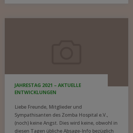
BER N
EUE K
ITTEL U
Jahrestag
ND G
2021
ERÄTE I
–
N M
aktuelle
ALAWI –
Entwicklungen
S
PENDEN K
ONNTEN J
JAHRESTAG 2021 – AKTUELLE
ETZT V
ENTWICKLUNGEN
ERTEILT W
ERDEN"
Liebe Freunde, Mitglieder und
Sympathisanten des Zomba Hospital e.V.,
(noch) keine Angst. Dies wird keine, obwohl in
diesen Tagen übliche Absage-Info bezüglich