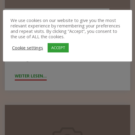
CONTAINERPACKEN 2023
We use cookies on our website to give you the most
relevant experience by remembering your preferences
and repeat visits. By clicking “Accept”, you consent to
Es ist vollbracht! Der diesjährige Container ist,
the use of ALL the cookies.
mal wieder vollgepackt bis unter das Dach,
Cookie settings
ACCEPT
auf die Reise nach Malawi gegangen. Viele
fleißige Hände haben unter...
WEITER LESEN...
"CONTAINERPACKEN
2023"
Große
Freude
über