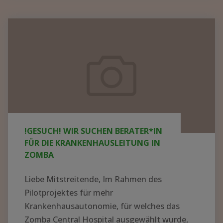
KRANKENHAUS
IN
!GESUCH!
AFRIKA
Wir
AUFBAUEN
suchen
–
Berater*in
WER
für
HAT
die
AHNUNG
UND
Krankenhausleitung
!GESUCH! WIR SUCHEN BERATER*IN
LUST
in
FÜR DIE KRANKENHAUSLEITUNG IN
AUF
Zomba
ZOMBA
EIN
ABENTEUER?"
Liebe Mitstreitende, Im Rahmen des
Pilotprojektes für mehr
Krankenhausautonomie, für welches das
Zomba Central Hospital ausgewählt wurde,