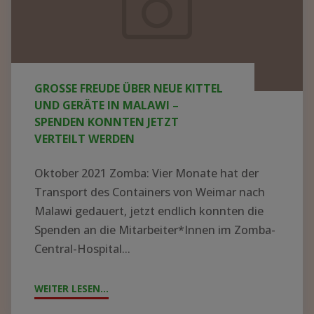
neue
Kittel
und
Geräte
GROSSE FREUDE ÜBER NEUE KITTEL U
in
ND GERÄTE IN MALAWI – S
Malawi
PENDEN KONNTEN JETZT V
ERTEILT WERDEN
–
Spenden
Oktober 2021 Zomba: Vier Monate hat der
konnten
Transport des Containers von Weimar nach
jetzt
Malawi gedauert, jetzt endlich konnten die
Spenden an die Mitarbeiter*Innen im Zomba-
verteilt
Central-Hospital...
werden
WEITER LESEN...
"GROSSE F
REUDE Ü