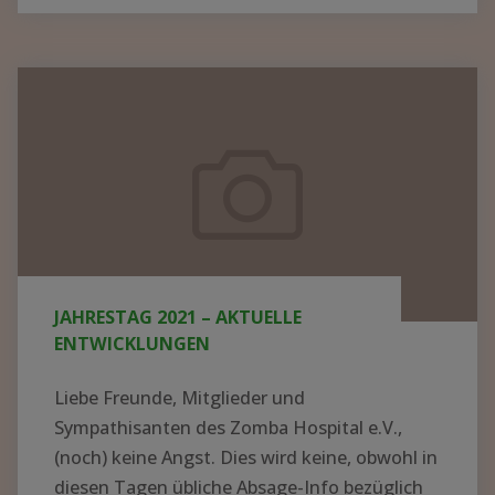
BER N
EUE K
ITTEL U
Jahrestag
ND G
2021
ERÄTE I
–
N M
aktuelle
ALAWI –
Entwicklungen
S
PENDEN K
ONNTEN J
JAHRESTAG 2021 – AKTUELLE
ETZT V
ENTWICKLUNGEN
ERTEILT W
ERDEN"
Liebe Freunde, Mitglieder und
Sympathisanten des Zomba Hospital e.V.,
(noch) keine Angst. Dies wird keine, obwohl in
diesen Tagen übliche Absage-Info bezüglich