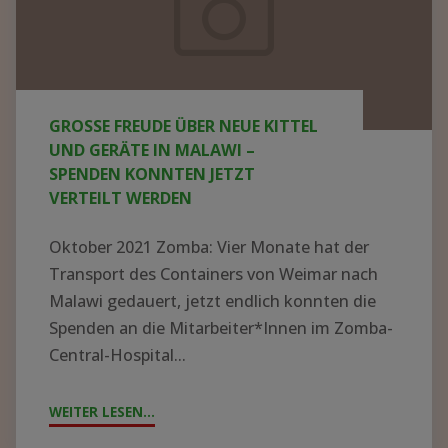
neue
Kittel
und
Geräte
GROSSE FREUDE ÜBER NEUE KITTEL U
in
ND GERÄTE IN MALAWI – S
Malawi
PENDEN KONNTEN JETZT V
ERTEILT WERDEN
–
Spenden
Oktober 2021 Zomba: Vier Monate hat der
konnten
Transport des Containers von Weimar nach
jetzt
Malawi gedauert, jetzt endlich konnten die
Spenden an die Mitarbeiter*Innen im Zomba-
verteilt
Central-Hospital...
werden
WEITER LESEN...
"GROSSE F
REUDE Ü