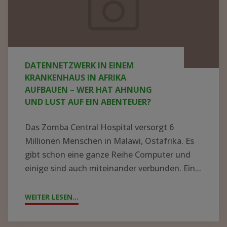
Krankenhaus
in
Afrika
aufbauen
DATENNETZWERK IN EINEM
–
KRANKENHAUS IN AFRIKA
wer
AUFBAUEN – WER HAT AHNUNG
UND LUST AUF EIN ABENTEUER?
hat
Ahnung
Das Zomba Central Hospital versorgt 6
und
Millionen Menschen in Malawi, Ostafrika. Es
Lust
gibt schon eine ganze Reihe Computer und
einige sind auch miteinander verbunden. Ein...
auf
ein
WEITER LESEN...
"DATENNETZWERK
Abenteuer?
IN
EINEM