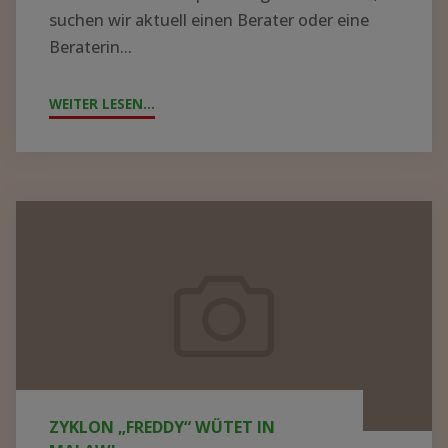
suchen wir aktuell einen Berater oder eine
Beraterin...
WEITER LESEN...
"!GESUCH!
WIR
SUCHEN
BERATER*IN
FÜR
Zyklon
DIE
„Freddy“
KRANKENHAUSLEITUNG
wütet
IN
in
ZOMBA"
Malawi
ZYKLON „FREDDY“ WÜTET IN