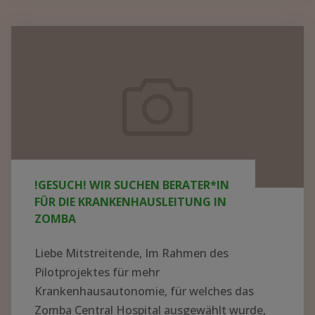
KRANKENHAUS
IN
!GESUCH!
AFRIKA
Wir
AUFBAUEN
suchen
–
Berater*in
WER
für
HAT
die
AHNUNG
UND
Krankenhausleitung
!GESUCH! WIR SUCHEN BERATER*IN
LUST
in
FÜR DIE KRANKENHAUSLEITUNG IN
AUF
Zomba
ZOMBA
EIN
ABENTEUER?"
Liebe Mitstreitende, Im Rahmen des
Pilotprojektes für mehr
Krankenhausautonomie, für welches das
Zomba Central Hospital ausgewählt wurde,