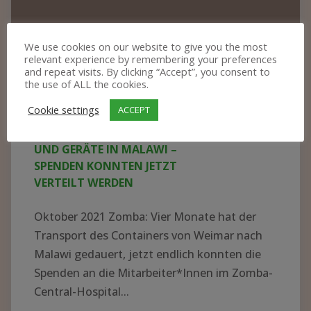
Freude
über
We use cookies on our website to give you the most
neue
relevant experience by remembering your preferences
and repeat visits. By clicking “Accept”, you consent to
Kittel
the use of ALL the cookies.
und
Cookie settings
ACCEPT
Geräte
GROSSE FREUDE ÜBER NEUE KITTEL U
in
ND GERÄTE IN MALAWI – S
Malawi
PENDEN KONNTEN JETZT V
ERTEILT WERDEN
–
Spenden
Oktober 2021 Zomba: Vier Monate hat der
konnten
Transport des Containers von Weimar nach
jetzt
Malawi gedauert, jetzt endlich konnten die
Spenden an die Mitarbeiter*Innen im Zomba-
verteilt
Central-Hospital...
werden