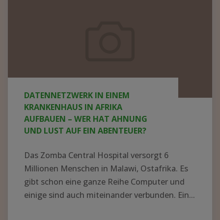
in
einem
Krankenhaus
in
Afrika
aufbauen
DATENNETZWERK IN EINEM
–
KRANKENHAUS IN AFRIKA
wer
AUFBAUEN – WER HAT AHNUNG
UND LUST AUF EIN ABENTEUER?
hat
Ahnung
Das Zomba Central Hospital versorgt 6
und
Millionen Menschen in Malawi, Ostafrika. Es
Lust
gibt schon eine ganze Reihe Computer und
einige sind auch miteinander verbunden. Ein...
auf
ein