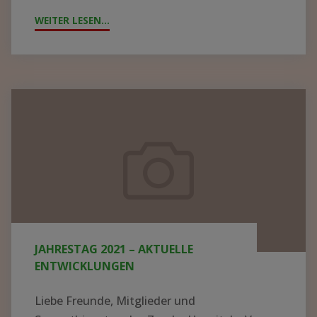
WEITER LESEN...
"GROSSE F
REUDE Ü
BER N
EUE K
ITTEL U
Jahrestag
ND G
2021
ERÄTE I
–
N M
aktuelle
ALAWI –
Entwicklungen
S
PENDEN K
ONNTEN J
JAHRESTAG 2021 – AKTUELLE
ETZT V
ENTWICKLUNGEN
ERTEILT W
ERDEN"
Liebe Freunde, Mitglieder und