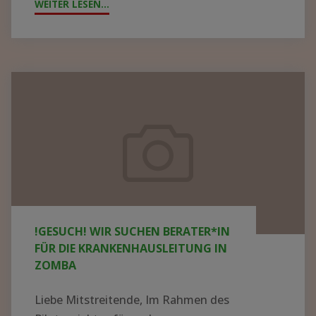
WEITER LESEN...
"DATENNETZWERK
Abenteuer?
IN
EINEM
KRANKENHAUS
IN
!GESUCH!
AFRIKA
Wir
AUFBAUEN
suchen
–
Berater*in
WER
für
HAT
die
AHNUNG
UND
Krankenhausleitung
!GESUCH! WIR SUCHEN BERATER*IN
LUST
in
FÜR DIE KRANKENHAUSLEITUNG IN
AUF
Zomba
ZOMBA
EIN
ABENTEUER?"
Liebe Mitstreitende, Im Rahmen des