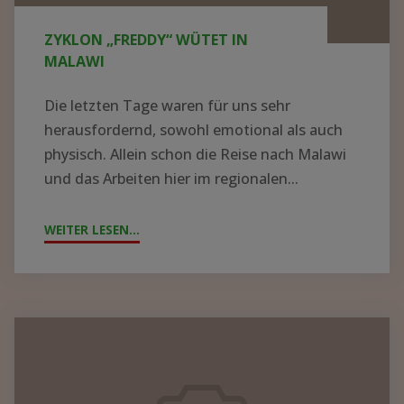
ZYKLON „FREDDY“ WÜTET IN
MALAWI
Die letzten Tage waren für uns sehr
herausfordernd, sowohl emotional als auch
physisch. Allein schon die Reise nach Malawi
und das Arbeiten hier im regionalen...
WEITER LESEN...
"ZYKLON
„FREDDY“
WÜTET
IN
MALAWI"
Containerpacken
2023