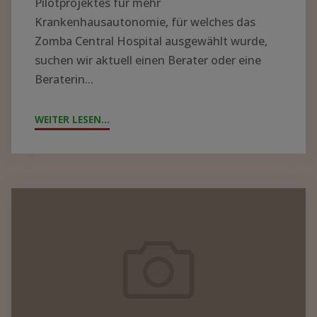
Pilotprojektes für mehr
Krankenhausautonomie, für welches das
Zomba Central Hospital ausgewählt wurde,
suchen wir aktuell einen Berater oder eine
Beraterin...
WEITER LESEN...
"!GESUCH!
WIR
SUCHEN
BERATER*IN
FÜR
Zyklon
DIE
„Freddy“
KRANKENHAUSLEITUNG
wütet
IN
in
ZOMBA"
Malawi