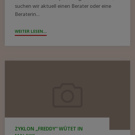
suchen wir aktuell einen Berater oder eine
Beraterin...
WEITER LESEN...
"!GESUCH!
WIR
SUCHEN
BERATER*IN
FÜR
Zyklon
DIE
„Freddy“
KRANKENHAUSLEITUNG
wütet
IN
in
ZOMBA"
Malawi
ZYKLON „FREDDY“ WÜTET IN