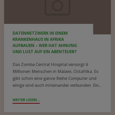
Krankenhaus
in
Afrika
aufbauen
DATENNETZWERK IN EINEM
–
KRANKENHAUS IN AFRIKA
wer
AUFBAUEN – WER HAT AHNUNG
UND LUST AUF EIN ABENTEUER?
hat
Ahnung
Das Zomba Central Hospital versorgt 6
und
Millionen Menschen in Malawi, Ostafrika. Es
Lust
gibt schon eine ganze Reihe Computer und
einige sind auch miteinander verbunden. Ein...
auf
ein
WEITER LESEN...
"DATENNETZWERK
Abenteuer?
IN
EINEM