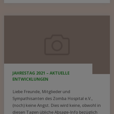
BER N
EUE K
ITTEL U
Jahrestag
ND G
2021
ERÄTE I
–
N M
aktuelle
ALAWI –
Entwicklungen
S
PENDEN K
ONNTEN J
JAHRESTAG 2021 – AKTUELLE
ETZT V
ENTWICKLUNGEN
ERTEILT W
ERDEN"
Liebe Freunde, Mitglieder und
Sympathisanten des Zomba Hospital e.V.,
(noch) keine Angst. Dies wird keine, obwohl in
diesen Tagen übliche Absage-Info bezüglich