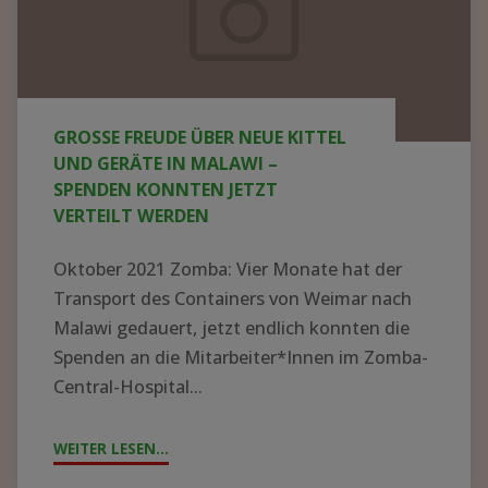
neue
Kittel
und
Geräte
GROSSE FREUDE ÜBER NEUE KITTEL U
in
ND GERÄTE IN MALAWI – S
Malawi
PENDEN KONNTEN JETZT V
ERTEILT WERDEN
–
Spenden
Oktober 2021 Zomba: Vier Monate hat der
konnten
Transport des Containers von Weimar nach
jetzt
Malawi gedauert, jetzt endlich konnten die
Spenden an die Mitarbeiter*Innen im Zomba-
verteilt
Central-Hospital...
werden
WEITER LESEN...
"GROSSE F
REUDE Ü