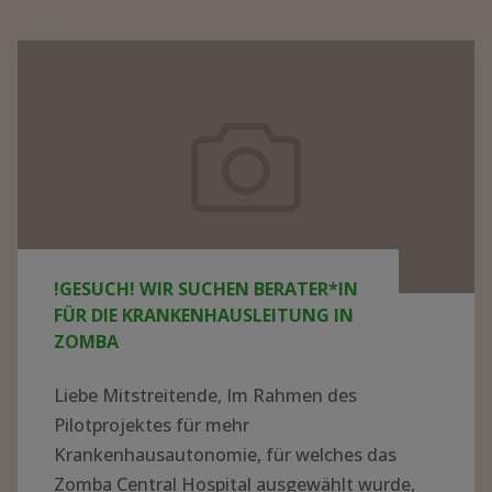
KRANKENHAUS
IN
!GESUCH!
AFRIKA
Wir
AUFBAUEN
suchen
–
Berater*in
WER
für
HAT
die
AHNUNG
UND
Krankenhausleitung
!GESUCH! WIR SUCHEN BERATER*IN
LUST
in
FÜR DIE KRANKENHAUSLEITUNG IN
AUF
Zomba
ZOMBA
EIN
ABENTEUER?"
Liebe Mitstreitende, Im Rahmen des
Pilotprojektes für mehr
Krankenhausautonomie, für welches das
Zomba Central Hospital ausgewählt wurde,