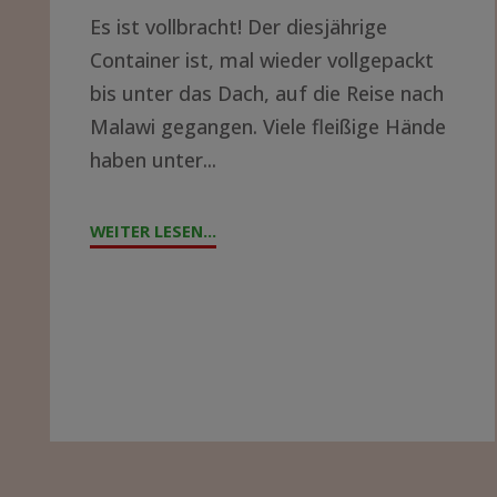
Es ist vollbracht! Der diesjährige
LUST
Container ist, mal wieder vollgepackt
AUF
bis unter das Dach, auf die Reise nach
EIN
Malawi gegangen. Viele fleißige Hände
ABENTEUER?"
haben unter...
WEITER LESEN...
"CONTAINERPACKEN
2023"