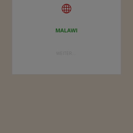
MALAWI
"MALAWI"
WEITER...