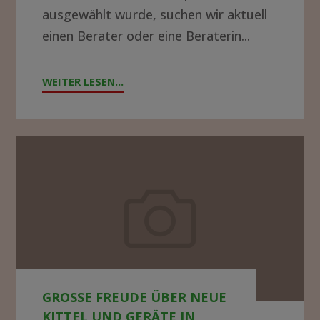
ausgewählt wurde, suchen wir aktuell
einen Berater oder eine Beraterin...
WEITER LESEN...
"!GESUCH!
WIR
SUCHEN
BERATER*IN
Große
FÜR
Freude
DIE
über
KRANKENHAUSLEITUNG
neue
IN
Kittel
ZOMBA"
und
GROSSE FREUDE ÜBER NEUE K
Geräte
ITTEL UND GERÄTE IN M