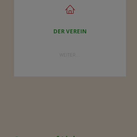
DER VEREIN
"DER
WEITER...
VEREIN"