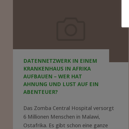
Datennetzwerk
in
einem
Krankenhaus
in
Afrika
DATENNETZWERK IN EINEM
aufbauen
KRANKENHAUS IN AFRIKA
–
AUFBAUEN – WER HAT
wer
AHNUNG UND LUST AUF EIN
ABENTEUER?
hat
Ahnung
Das Zomba Central Hospital versorgt
und
6 Millionen Menschen in Malawi,
Lust
Ostafrika. Es gibt schon eine ganze