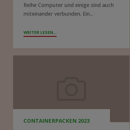
Reihe Computer und einige sind auch
auf
miteinander verbunden. Ein...
ein
Abenteuer?
WEITER LESEN...
"DATENNETZWERK
IN
EINEM
KRANKENHAUS
Containerpacken
IN
2023
AFRIKA
AUFBAUEN
–
WER
HAT
AHNUNG
CONTAINERPACKEN 2023
UND