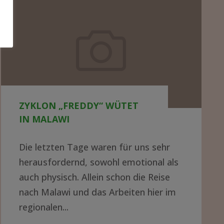
Zyklon
„Freddy“
wütet
in
Malawi
ZYKLON „FREDDY“ WÜTET
IN MALAWI
Die letzten Tage waren für uns sehr
herausfordernd, sowohl emotional als
auch physisch. Allein schon die Reise
nach Malawi und das Arbeiten hier im
regionalen...