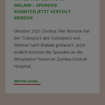
in
ALAWI – SPENDEN K
Malawi
ONNTEN JETZT VERTEILT W
ERDEN
–
Spenden
Oktober 2021 Zomba: Vier Monate hat
konnten
der Transport des Containers von
jetzt
Weimar nach Malawi gedauert, jetzt
endlich konnten die Spenden an die
verteilt
Mitarbeiter*Innen im Zomba-Central-
werden
Hospital...
WEITER LESEN...
"GROSSE F
REUDE Ü
BER N
EUE K