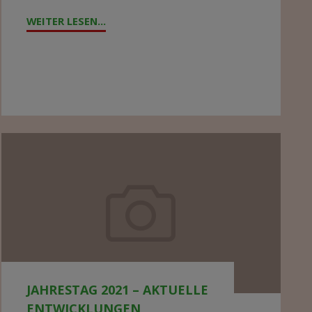
WEITER LESEN...
"ZYKLON
„FREDDY“
WÜTET
IN
MALAWI"
Jahrestag
2021
–
aktuelle
Entwicklungen
JAHRESTAG 2021 – AKTUELLE
ENTWICKLUNGEN