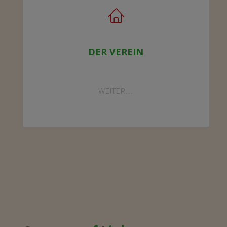
DER VEREIN
"DER
WEITER...
VEREIN"