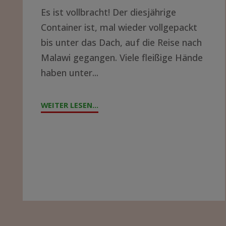
Es ist vollbracht! Der diesjährige
LUST
Container ist, mal wieder vollgepackt
AUF
bis unter das Dach, auf die Reise nach
EIN
Malawi gegangen. Viele fleißige Hände
ABENTEUER?"
haben unter...
WEITER LESEN...
"CONTAINERPACKEN
2023"