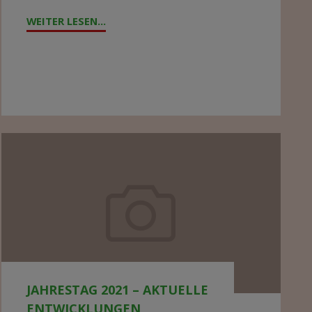
WEITER LESEN...
"ZYKLON
„FREDDY“
WÜTET
IN
MALAWI"
Jahrestag
2021
–
aktuelle
Entwicklungen
JAHRESTAG 2021 – AKTUELLE
ENTWICKLUNGEN