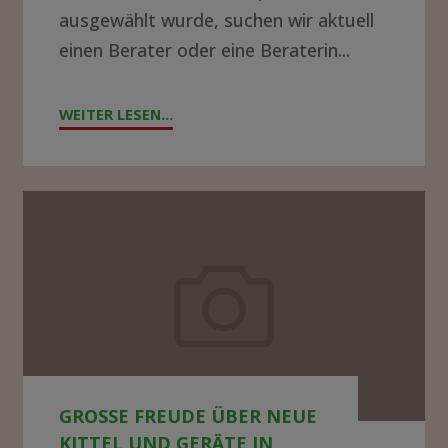
ausgewählt wurde, suchen wir aktuell
einen Berater oder eine Beraterin...
WEITER LESEN...
"!GESUCH!
WIR
SUCHEN
BERATER*IN
Große
FÜR
Freude
DIE
über
KRANKENHAUSLEITUNG
neue
IN
Kittel
ZOMBA"
und
GROSSE FREUDE ÜBER NEUE K
Geräte
ITTEL UND GERÄTE IN M