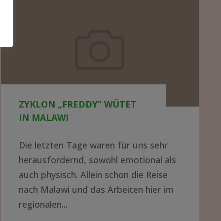
Zyklon
„Freddy“
wütet
in
Malawi
ZYKLON „FREDDY“ WÜTET
IN MALAWI
Die letzten Tage waren für uns sehr
herausfordernd, sowohl emotional als
auch physisch. Allein schon die Reise
nach Malawi und das Arbeiten hier im
regionalen...