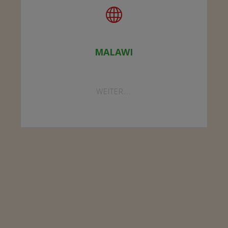
MALAWI
"MALAWI"
WEITER...