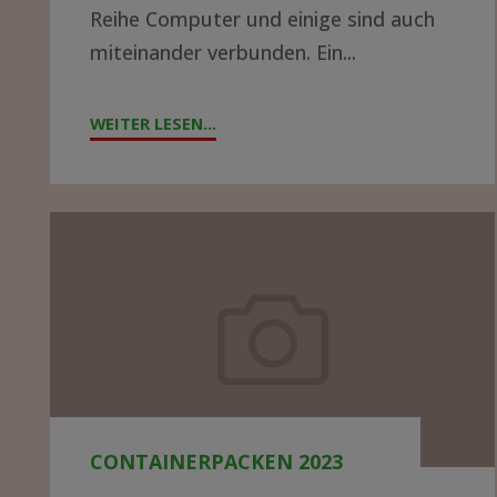
Reihe Computer und einige sind auch
auf
miteinander verbunden. Ein...
ein
Abenteuer?
WEITER LESEN...
"DATENNETZWERK
IN
EINEM
KRANKENHAUS
Containerpacken
IN
2023
AFRIKA
AUFBAUEN
–
WER
HAT
AHNUNG
CONTAINERPACKEN 2023
UND