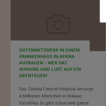
Datennetzwerk
in
einem
Krankenhaus
in
Afrika
DATENNETZWERK IN EINEM
aufbauen
KRANKENHAUS IN AFRIKA
–
AUFBAUEN – WER HAT
wer
AHNUNG UND LUST AUF EIN
ABENTEUER?
hat
Ahnung
Das Zomba Central Hospital versorgt
und
6 Millionen Menschen in Malawi,
Lust
Ostafrika. Es gibt schon eine ganze