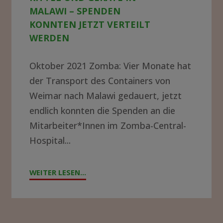
in
ALAWI – SPENDEN K
Malawi
ONNTEN JETZT VERTEILT W
ERDEN
–
Spenden
Oktober 2021 Zomba: Vier Monate hat
konnten
der Transport des Containers von
jetzt
Weimar nach Malawi gedauert, jetzt
endlich konnten die Spenden an die
verteilt
Mitarbeiter*Innen im Zomba-Central-
werden
Hospital...
WEITER LESEN...
"GROSSE F
REUDE Ü
BER N
EUE K