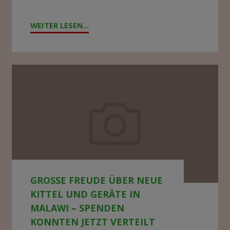
WEITER LESEN...
"!GESUCH!
WIR
SUCHEN
BERATER*IN
Große
FÜR
Freude
DIE
über
KRANKENHAUSLEITUNG
neue
IN
Kittel
ZOMBA"
und
GROSSE FREUDE ÜBER NEUE K
Geräte
ITTEL UND GERÄTE IN M
in
ALAWI – SPENDEN K
Malawi
ONNTEN JETZT VERTEILT W