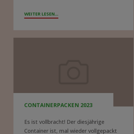
Abenteuer?
WEITER LESEN...
"DATENNETZWERK
IN
EINEM
KRANKENHAUS
Containerpacken
IN
2023
AFRIKA
AUFBAUEN
–
WER
HAT
AHNUNG
CONTAINERPACKEN 2023
UND
Es ist vollbracht! Der diesjährige
LUST
Container ist, mal wieder vollgepackt
AUF