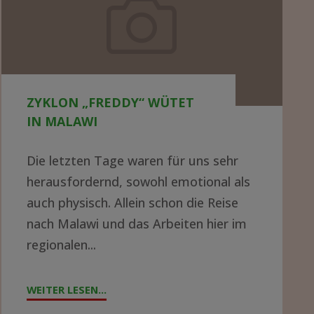
wütet
in
Malawi
ZYKLON „FREDDY“ WÜTET
IN MALAWI
Die letzten Tage waren für uns sehr
herausfordernd, sowohl emotional als
auch physisch. Allein schon die Reise
nach Malawi und das Arbeiten hier im
regionalen...
WEITER LESEN...
"ZYKLON
„FREDDY“