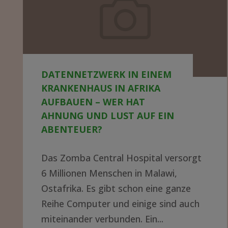
einem
Krankenhaus
in
Afrika
DATENNETZWERK IN EINEM
aufbauen
KRANKENHAUS IN AFRIKA
–
AUFBAUEN – WER HAT
wer
AHNUNG UND LUST AUF EIN
ABENTEUER?
hat
Ahnung
Das Zomba Central Hospital versorgt
und
6 Millionen Menschen in Malawi,
Lust
Ostafrika. Es gibt schon eine ganze
Reihe Computer und einige sind auch
auf
miteinander verbunden. Ein...
ein