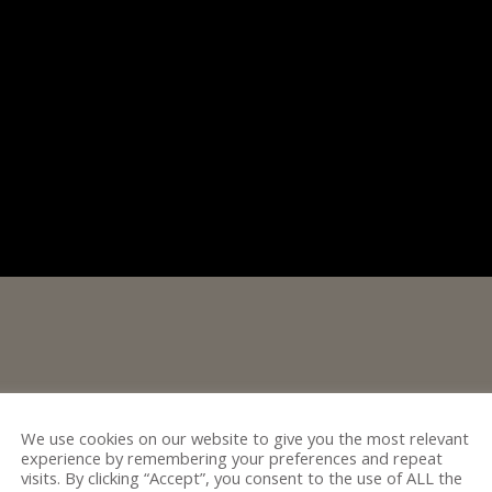
wandel… Herausforderungen vor der eigenen Haustür gi
We use cookies on our website to give you the most relevant
rückt. Für Olaf Bach gilt das nicht: Seit mehr als eine
experience by remembering your preferences and repeat
visits. By clicking “Accept”, you consent to the use of ALL the
im MDR: