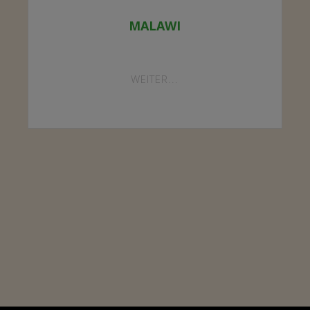
MALAWI
"MALAWI"
WEITER...