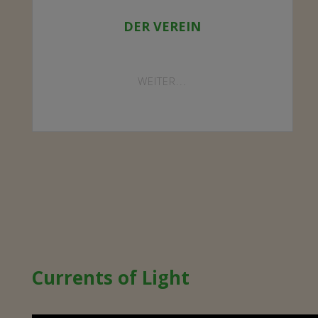
DER VEREIN
"DER
WEITER...
VEREIN"
Currents of Light