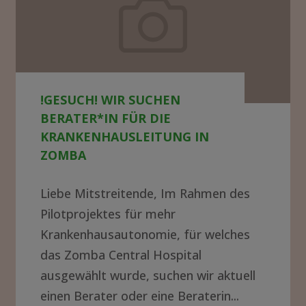
suchen
Berater*in
für
die
!GESUCH! WIR SUCHEN
Krankenhausleitung
BERATER*IN FÜR DIE
in
KRANKENHAUSLEITUNG IN
Zomba
ZOMBA
Liebe Mitstreitende, Im Rahmen des
Pilotprojektes für mehr
Krankenhausautonomie, für welches
das Zomba Central Hospital
ausgewählt wurde, suchen wir aktuell
einen Berater oder eine Beraterin...