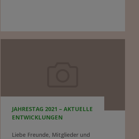
WÜTET
IN
MALAWI"
Jahrestag
2021
–
aktuelle
Entwicklungen
JAHRESTAG 2021 – AKTUELLE
ENTWICKLUNGEN
Liebe Freunde, Mitglieder und