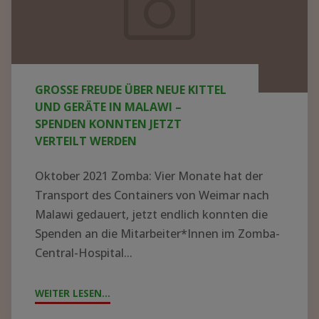
neue
Kittel
und
Geräte
GROSSE FREUDE ÜBER NEUE KITTEL U
in
ND GERÄTE IN MALAWI – S
Malawi
PENDEN KONNTEN JETZT V
ERTEILT WERDEN
–
Spenden
Oktober 2021 Zomba: Vier Monate hat der
konnten
Transport des Containers von Weimar nach
jetzt
Malawi gedauert, jetzt endlich konnten die
Spenden an die Mitarbeiter*Innen im Zomba-
verteilt
Central-Hospital...
werden
WEITER LESEN...
"GROSSE F
REUDE Ü