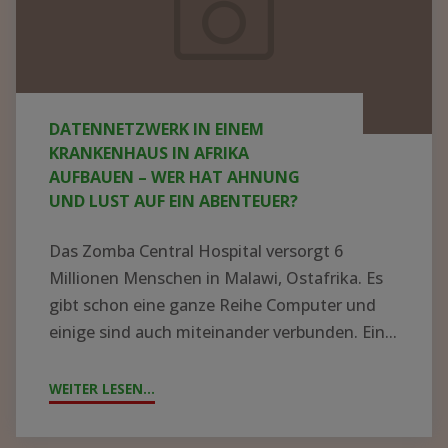
Krankenhaus
in
Afrika
aufbauen
DATENNETZWERK IN EINEM
–
KRANKENHAUS IN AFRIKA
wer
AUFBAUEN – WER HAT AHNUNG
UND LUST AUF EIN ABENTEUER?
hat
Ahnung
Das Zomba Central Hospital versorgt 6
und
Millionen Menschen in Malawi, Ostafrika. Es
Lust
gibt schon eine ganze Reihe Computer und
einige sind auch miteinander verbunden. Ein...
auf
ein
WEITER LESEN...
"DATENNETZWERK
Abenteuer?
IN
EINEM