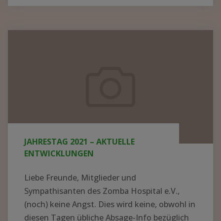
BER N
EUE K
ITTEL U
Jahrestag
ND G
2021
ERÄTE I
–
N M
aktuelle
ALAWI –
Entwicklungen
S
PENDEN K
ONNTEN J
JAHRESTAG 2021 – AKTUELLE
ETZT V
ENTWICKLUNGEN
ERTEILT W
ERDEN"
Liebe Freunde, Mitglieder und
Sympathisanten des Zomba Hospital e.V.,
(noch) keine Angst. Dies wird keine, obwohl in
diesen Tagen übliche Absage-Info bezüglich