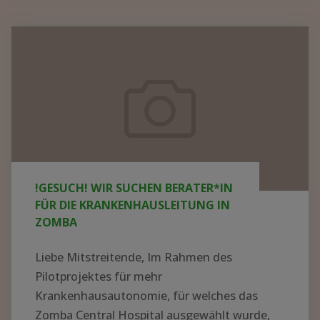
KRANKENHAUS
IN
!GESUCH!
AFRIKA
Wir
AUFBAUEN
suchen
–
Berater*in
WER
für
HAT
die
AHNUNG
UND
Krankenhausleitung
!GESUCH! WIR SUCHEN BERATER*IN
LUST
in
FÜR DIE KRANKENHAUSLEITUNG IN
AUF
Zomba
ZOMBA
EIN
ABENTEUER?"
Liebe Mitstreitende, Im Rahmen des
Pilotprojektes für mehr
Krankenhausautonomie, für welches das
Zomba Central Hospital ausgewählt wurde,