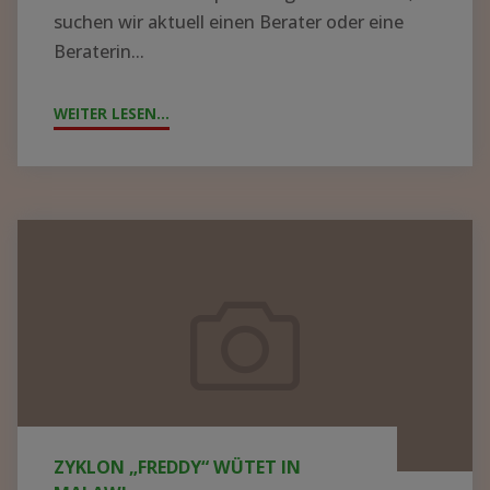
suchen wir aktuell einen Berater oder eine
Beraterin...
WEITER LESEN...
"!GESUCH!
WIR
SUCHEN
BERATER*IN
FÜR
Zyklon
DIE
„Freddy“
KRANKENHAUSLEITUNG
wütet
IN
in
ZOMBA"
Malawi
ZYKLON „FREDDY“ WÜTET IN