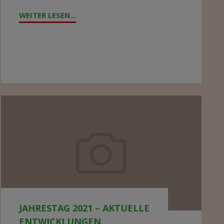
WEITER LESEN...
"ZYKLON
„FREDDY“
WÜTET
IN
MALAWI"
Jahrestag
2021
–
aktuelle
Entwicklungen
JAHRESTAG 2021 – AKTUELLE
ENTWICKLUNGEN