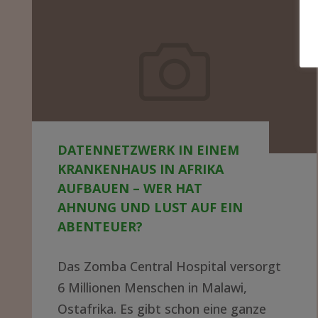
Datennetzwerk
in
einem
Krankenhaus
in
Afrika
DATENNETZWERK IN EINEM
aufbauen
KRANKENHAUS IN AFRIKA
–
AUFBAUEN – WER HAT
wer
AHNUNG UND LUST AUF EIN
ABENTEUER?
hat
Ahnung
Das Zomba Central Hospital versorgt
und
6 Millionen Menschen in Malawi,
Lust
Ostafrika. Es gibt schon eine ganze