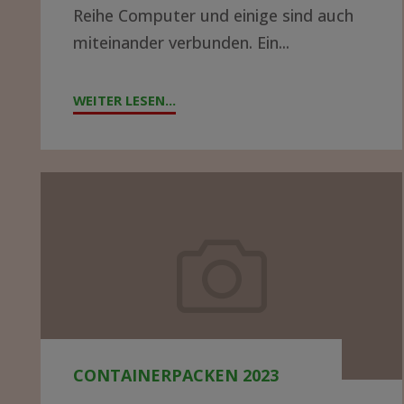
Reihe Computer und einige sind auch
auf
miteinander verbunden. Ein...
ein
Abenteuer?
WEITER LESEN...
"DATENNETZWERK
IN
EINEM
KRANKENHAUS
Containerpacken
IN
2023
AFRIKA
AUFBAUEN
–
WER
HAT
AHNUNG
CONTAINERPACKEN 2023
UND