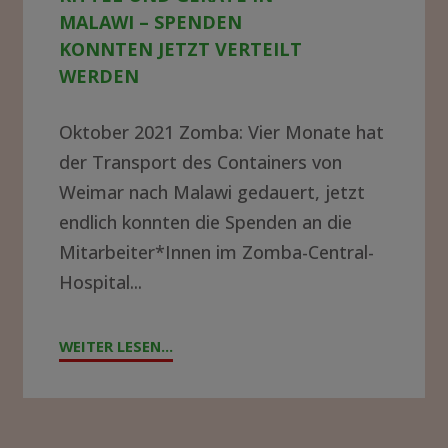
in
ALAWI – SPENDEN K
Malawi
ONNTEN JETZT VERTEILT W
ERDEN
–
Spenden
Oktober 2021 Zomba: Vier Monate hat
konnten
der Transport des Containers von
jetzt
Weimar nach Malawi gedauert, jetzt
endlich konnten die Spenden an die
verteilt
Mitarbeiter*Innen im Zomba-Central-
werden
Hospital...
WEITER LESEN...
"GROSSE F
REUDE Ü
BER N
EUE K