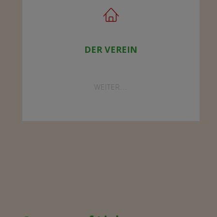
DER VEREIN
"DER
WEITER...
VEREIN"