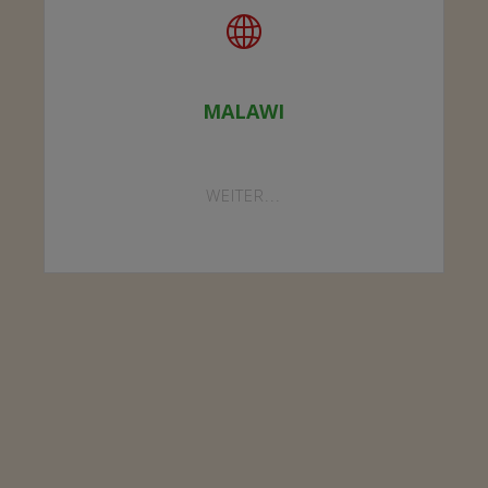
MALAWI
"MALAWI"
WEITER...