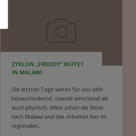
Zyklon
„Freddy“
wütet
in
Malawi
ZYKLON „FREDDY“ WÜTET
IN MALAWI
Die letzten Tage waren für uns sehr
herausfordernd, sowohl emotional als
auch physisch. Allein schon die Reise
nach Malawi und das Arbeiten hier im
regionalen...