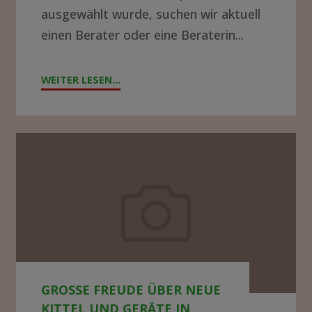
ausgewählt wurde, suchen wir aktuell
einen Berater oder eine Beraterin...
WEITER LESEN...
"!GESUCH!
WIR
SUCHEN
BERATER*IN
Große
FÜR
Freude
DIE
über
KRANKENHAUSLEITUNG
neue
IN
Kittel
ZOMBA"
und
GROSSE FREUDE ÜBER NEUE K
Geräte
ITTEL UND GERÄTE IN M