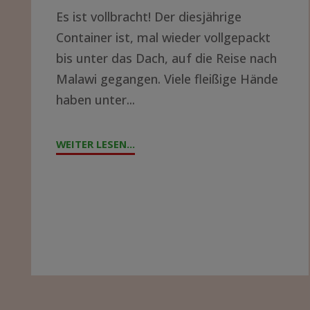
Es ist vollbracht! Der diesjährige
LUST
Container ist, mal wieder vollgepackt
AUF
bis unter das Dach, auf die Reise nach
EIN
Malawi gegangen. Viele fleißige Hände
ABENTEUER?"
haben unter...
WEITER LESEN...
"CONTAINERPACKEN
2023"