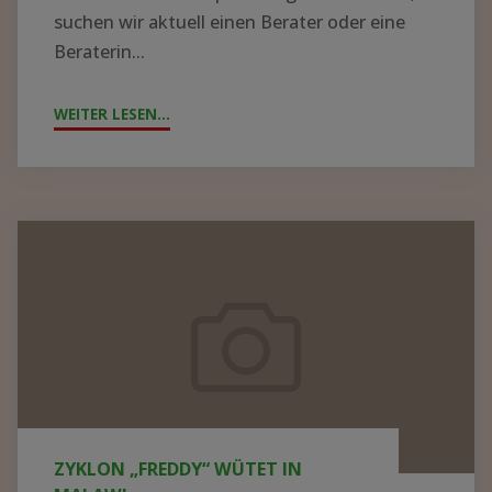
suchen wir aktuell einen Berater oder eine
Beraterin...
WEITER LESEN...
"!GESUCH!
WIR
SUCHEN
BERATER*IN
FÜR
Zyklon
DIE
„Freddy“
KRANKENHAUSLEITUNG
wütet
IN
in
ZOMBA"
Malawi
ZYKLON „FREDDY“ WÜTET IN