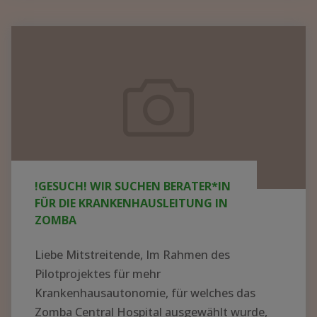
KRANKENHAUS
IN
!GESUCH!
AFRIKA
Wir
AUFBAUEN
suchen
–
Berater*in
WER
für
HAT
die
AHNUNG
UND
Krankenhausleitung
!GESUCH! WIR SUCHEN BERATER*IN
LUST
in
FÜR DIE KRANKENHAUSLEITUNG IN
AUF
Zomba
ZOMBA
EIN
ABENTEUER?"
Liebe Mitstreitende, Im Rahmen des
Pilotprojektes für mehr
Krankenhausautonomie, für welches das
Zomba Central Hospital ausgewählt wurde,