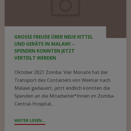
neue
Kittel
und
Geräte
GROSSE FREUDE ÜBER NEUE KITTEL U
in
ND GERÄTE IN MALAWI – S
Malawi
PENDEN KONNTEN JETZT V
ERTEILT WERDEN
–
Spenden
Oktober 2021 Zomba: Vier Monate hat der
konnten
Transport des Containers von Weimar nach
jetzt
Malawi gedauert, jetzt endlich konnten die
Spenden an die Mitarbeiter*Innen im Zomba-
verteilt
Central-Hospital...
werden
WEITER LESEN...
"GROSSE F
REUDE Ü