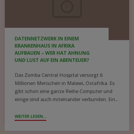
Krankenhaus
in
Afrika
aufbauen
DATENNETZWERK IN EINEM
–
KRANKENHAUS IN AFRIKA
wer
AUFBAUEN – WER HAT AHNUNG
UND LUST AUF EIN ABENTEUER?
hat
Ahnung
Das Zomba Central Hospital versorgt 6
und
Millionen Menschen in Malawi, Ostafrika. Es
Lust
gibt schon eine ganze Reihe Computer und
einige sind auch miteinander verbunden. Ein...
auf
ein
WEITER LESEN...
"DATENNETZWERK
Abenteuer?
IN
EINEM