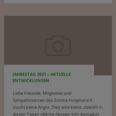
BER N
EUE K
ITTEL U
Jahrestag
ND G
2021
ERÄTE I
–
N M
aktuelle
ALAWI –
Entwicklungen
S
PENDEN K
ONNTEN J
JAHRESTAG 2021 – AKTUELLE
ETZT V
ENTWICKLUNGEN
ERTEILT W
ERDEN"
Liebe Freunde, Mitglieder und
Sympathisanten des Zomba Hospital e.V.,
(noch) keine Angst. Dies wird keine, obwohl in
diesen Tagen übliche Absage-Info bezüglich