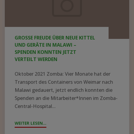
neue
Kittel
und
Geräte
GROSSE FREUDE ÜBER NEUE KITTEL U
in
ND GERÄTE IN MALAWI – S
Malawi
PENDEN KONNTEN JETZT V
ERTEILT WERDEN
–
Spenden
Oktober 2021 Zomba: Vier Monate hat der
konnten
Transport des Containers von Weimar nach
jetzt
Malawi gedauert, jetzt endlich konnten die
Spenden an die Mitarbeiter*Innen im Zomba-
verteilt
Central-Hospital...
werden
WEITER LESEN...
"GROSSE F
REUDE Ü