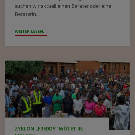
suchen wir aktuell einen Berater oder eine
Beraterin...
WEITER LESEN...
"!GESUCH!
WIR
SUCHEN
BERATER*IN
FÜR
Zyklon
DIE
„Freddy“
KRANKENHAUSLEITUNG
wütet
IN
in
ZOMBA"
Malawi
ZYKLON „FREDDY“ WÜTET IN