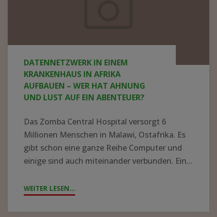
Krankenhaus
in
Afrika
aufbauen
DATENNETZWERK IN EINEM
–
KRANKENHAUS IN AFRIKA
wer
AUFBAUEN – WER HAT AHNUNG
UND LUST AUF EIN ABENTEUER?
hat
Ahnung
Das Zomba Central Hospital versorgt 6
und
Millionen Menschen in Malawi, Ostafrika. Es
Lust
gibt schon eine ganze Reihe Computer und
einige sind auch miteinander verbunden. Ein...
auf
ein
WEITER LESEN...
"DATENNETZWERK
Abenteuer?
IN
EINEM