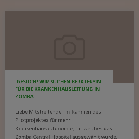
KRANKENHAUS
IN
!GESUCH!
AFRIKA
Wir
AUFBAUEN
suchen
–
Berater*in
WER
für
HAT
die
AHNUNG
UND
Krankenhausleitung
!GESUCH! WIR SUCHEN BERATER*IN
LUST
in
FÜR DIE KRANKENHAUSLEITUNG IN
AUF
Zomba
ZOMBA
EIN
ABENTEUER?"
Liebe Mitstreitende, Im Rahmen des
Pilotprojektes für mehr
Krankenhausautonomie, für welches das
Zomba Central Hospital ausgewählt wurde,