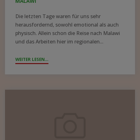
MALAWI
Die letzten Tage waren für uns sehr
herausfordernd, sowohl emotional als auch
physisch. Allein schon die Reise nach Malawi
und das Arbeiten hier im regionalen...
WEITER LESEN...
"ZYKLON
„FREDDY“
WÜTET
IN
MALAWI"
Containerpacken
2023