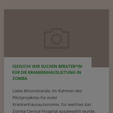
KRANKENHAUS
IN
!GESUCH!
AFRIKA
Wir
AUFBAUEN
suchen
–
Berater*in
WER
für
HAT
die
AHNUNG
UND
Krankenhausleitung
!GESUCH! WIR SUCHEN BERATER*IN
LUST
in
FÜR DIE KRANKENHAUSLEITUNG IN
AUF
Zomba
ZOMBA
EIN
ABENTEUER?"
Liebe Mitstreitende, Im Rahmen des
Pilotprojektes für mehr
Krankenhausautonomie, für welches das
Zomba Central Hospital ausgewählt wurde,