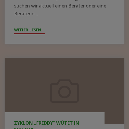
suchen wir aktuell einen Berater oder eine
Beraterin...
WEITER LESEN...
"!GESUCH!
WIR
SUCHEN
BERATER*IN
FÜR
Zyklon
DIE
„Freddy“
KRANKENHAUSLEITUNG
wütet
IN
in
ZOMBA"
Malawi
ZYKLON „FREDDY“ WÜTET IN