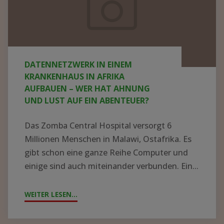
Krankenhaus
in
Afrika
aufbauen
DATENNETZWERK IN EINEM
–
KRANKENHAUS IN AFRIKA
wer
AUFBAUEN – WER HAT AHNUNG
UND LUST AUF EIN ABENTEUER?
hat
Ahnung
Das Zomba Central Hospital versorgt 6
und
Millionen Menschen in Malawi, Ostafrika. Es
Lust
gibt schon eine ganze Reihe Computer und
einige sind auch miteinander verbunden. Ein...
auf
ein
WEITER LESEN...
"DATENNETZWERK
Abenteuer?
IN
EINEM