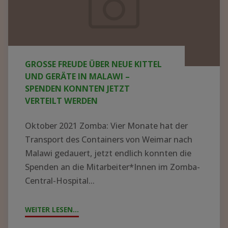
neue
Kittel
und
Geräte
GROSSE FREUDE ÜBER NEUE KITTEL U
in
ND GERÄTE IN MALAWI – S
Malawi
PENDEN KONNTEN JETZT V
ERTEILT WERDEN
–
Spenden
Oktober 2021 Zomba: Vier Monate hat der
konnten
Transport des Containers von Weimar nach
jetzt
Malawi gedauert, jetzt endlich konnten die
Spenden an die Mitarbeiter*Innen im Zomba-
verteilt
Central-Hospital...
werden
WEITER LESEN...
"GROSSE F
REUDE Ü