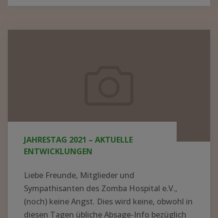
BER N
EUE K
ITTEL U
Jahrestag
ND G
2021
ERÄTE I
–
N M
aktuelle
ALAWI –
Entwicklungen
S
PENDEN K
ONNTEN J
JAHRESTAG 2021 – AKTUELLE
ETZT V
ENTWICKLUNGEN
ERTEILT W
ERDEN"
Liebe Freunde, Mitglieder und
Sympathisanten des Zomba Hospital e.V.,
(noch) keine Angst. Dies wird keine, obwohl in
diesen Tagen übliche Absage-Info bezüglich