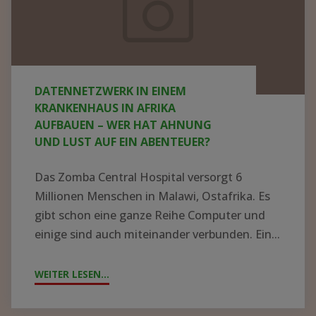
Krankenhaus
in
Afrika
aufbauen
DATENNETZWERK IN EINEM
–
KRANKENHAUS IN AFRIKA
wer
AUFBAUEN – WER HAT AHNUNG
UND LUST AUF EIN ABENTEUER?
hat
Ahnung
Das Zomba Central Hospital versorgt 6
und
Millionen Menschen in Malawi, Ostafrika. Es
Lust
gibt schon eine ganze Reihe Computer und
einige sind auch miteinander verbunden. Ein...
auf
ein
WEITER LESEN...
"DATENNETZWERK
Abenteuer?
IN
EINEM