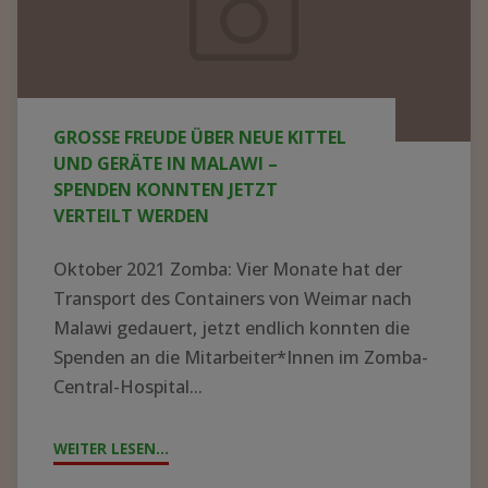
neue
Kittel
und
Geräte
GROSSE FREUDE ÜBER NEUE KITTEL U
in
ND GERÄTE IN MALAWI – S
Malawi
PENDEN KONNTEN JETZT V
ERTEILT WERDEN
–
Spenden
Oktober 2021 Zomba: Vier Monate hat der
konnten
Transport des Containers von Weimar nach
jetzt
Malawi gedauert, jetzt endlich konnten die
Spenden an die Mitarbeiter*Innen im Zomba-
verteilt
Central-Hospital...
werden
WEITER LESEN...
"GROSSE F
REUDE Ü