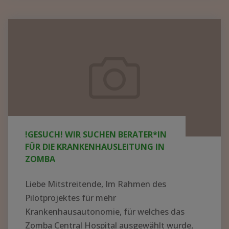
KRANKENHAUS
IN
!GESUCH!
AFRIKA
Wir
AUFBAUEN
suchen
–
Berater*in
WER
für
HAT
die
AHNUNG
UND
Krankenhausleitung
!GESUCH! WIR SUCHEN BERATER*IN
LUST
in
FÜR DIE KRANKENHAUSLEITUNG IN
AUF
Zomba
ZOMBA
EIN
ABENTEUER?"
Liebe Mitstreitende, Im Rahmen des
Pilotprojektes für mehr
Krankenhausautonomie, für welches das
Zomba Central Hospital ausgewählt wurde,