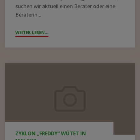
suchen wir aktuell einen Berater oder eine
Beraterin...
WEITER LESEN...
"!GESUCH!
WIR
SUCHEN
BERATER*IN
FÜR
Zyklon
DIE
„Freddy“
KRANKENHAUSLEITUNG
wütet
IN
in
ZOMBA"
Malawi
ZYKLON „FREDDY“ WÜTET IN