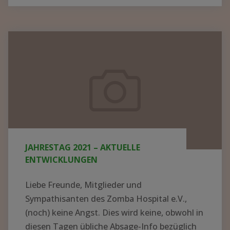
BER N
EUE K
ITTEL U
Jahrestag
ND G
2021
ERÄTE I
–
N M
aktuelle
ALAWI –
Entwicklungen
S
PENDEN K
ONNTEN J
JAHRESTAG 2021 – AKTUELLE
ETZT V
ENTWICKLUNGEN
ERTEILT W
ERDEN"
Liebe Freunde, Mitglieder und
Sympathisanten des Zomba Hospital e.V.,
(noch) keine Angst. Dies wird keine, obwohl in
diesen Tagen übliche Absage-Info bezüglich