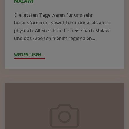
MALAWI
Die letzten Tage waren für uns sehr
herausfordernd, sowohl emotional als auch
physisch. Allein schon die Reise nach Malawi
und das Arbeiten hier im regionalen...
WEITER LESEN...
"ZYKLON
„FREDDY“
WÜTET
IN
MALAWI"
Containerpacken
2023