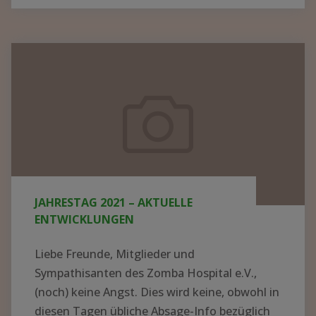
BER N
EUE K
ITTEL U
Jahrestag
ND G
2021
ERÄTE I
–
N M
aktuelle
ALAWI –
Entwicklungen
S
PENDEN K
ONNTEN J
JAHRESTAG 2021 – AKTUELLE
ETZT V
ENTWICKLUNGEN
ERTEILT W
ERDEN"
Liebe Freunde, Mitglieder und
Sympathisanten des Zomba Hospital e.V.,
(noch) keine Angst. Dies wird keine, obwohl in
diesen Tagen übliche Absage-Info bezüglich