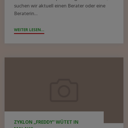
suchen wir aktuell einen Berater oder eine
Beraterin...
WEITER LESEN...
"!GESUCH!
WIR
SUCHEN
BERATER*IN
FÜR
Zyklon
DIE
„Freddy“
KRANKENHAUSLEITUNG
wütet
IN
in
ZOMBA"
Malawi
ZYKLON „FREDDY“ WÜTET IN