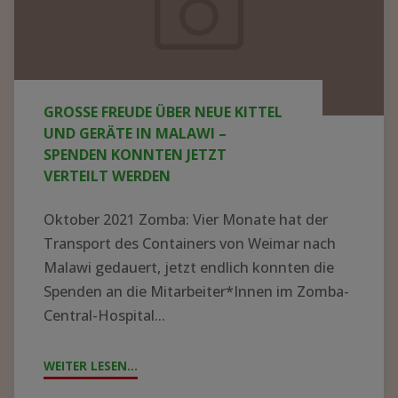
neue
Kittel
und
Geräte
GROSSE FREUDE ÜBER NEUE KITTEL U
in
ND GERÄTE IN MALAWI – S
Malawi
PENDEN KONNTEN JETZT V
ERTEILT WERDEN
–
Spenden
Oktober 2021 Zomba: Vier Monate hat der
konnten
Transport des Containers von Weimar nach
jetzt
Malawi gedauert, jetzt endlich konnten die
Spenden an die Mitarbeiter*Innen im Zomba-
verteilt
Central-Hospital...
werden
WEITER LESEN...
"GROSSE F
REUDE Ü