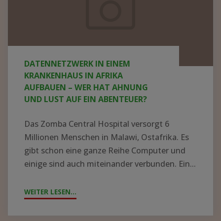
Krankenhaus
in
Afrika
aufbauen
DATENNETZWERK IN EINEM
–
KRANKENHAUS IN AFRIKA
wer
AUFBAUEN – WER HAT AHNUNG
UND LUST AUF EIN ABENTEUER?
hat
Ahnung
Das Zomba Central Hospital versorgt 6
und
Millionen Menschen in Malawi, Ostafrika. Es
Lust
gibt schon eine ganze Reihe Computer und
einige sind auch miteinander verbunden. Ein...
auf
ein
WEITER LESEN...
"DATENNETZWERK
Abenteuer?
IN
EINEM