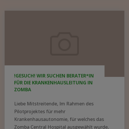
KRANKENHAUS
IN
!GESUCH!
AFRIKA
Wir
AUFBAUEN
suchen
–
Berater*in
WER
für
HAT
die
AHNUNG
UND
Krankenhausleitung
!GESUCH! WIR SUCHEN BERATER*IN
LUST
in
FÜR DIE KRANKENHAUSLEITUNG IN
AUF
Zomba
ZOMBA
EIN
ABENTEUER?"
Liebe Mitstreitende, Im Rahmen des
Pilotprojektes für mehr
Krankenhausautonomie, für welches das
Zomba Central Hospital ausgewählt wurde,