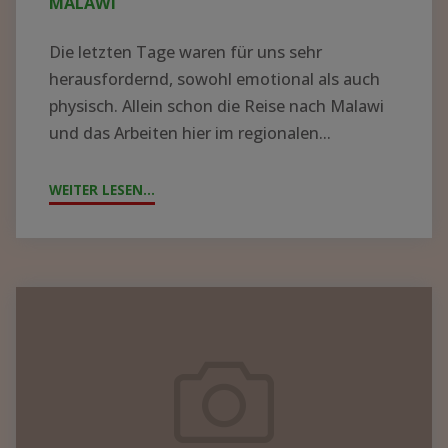
MALAWI
Die letzten Tage waren für uns sehr
herausfordernd, sowohl emotional als auch
physisch. Allein schon die Reise nach Malawi
und das Arbeiten hier im regionalen...
WEITER LESEN...
"ZYKLON
„FREDDY“
WÜTET
IN
MALAWI"
Containerpacken
2023