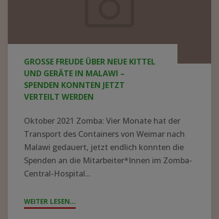
neue
Kittel
und
Geräte
GROSSE FREUDE ÜBER NEUE KITTEL U
in
ND GERÄTE IN MALAWI – S
Malawi
PENDEN KONNTEN JETZT V
ERTEILT WERDEN
–
Spenden
Oktober 2021 Zomba: Vier Monate hat der
konnten
Transport des Containers von Weimar nach
jetzt
Malawi gedauert, jetzt endlich konnten die
Spenden an die Mitarbeiter*Innen im Zomba-
verteilt
Central-Hospital...
werden
WEITER LESEN...
"GROSSE F
REUDE Ü