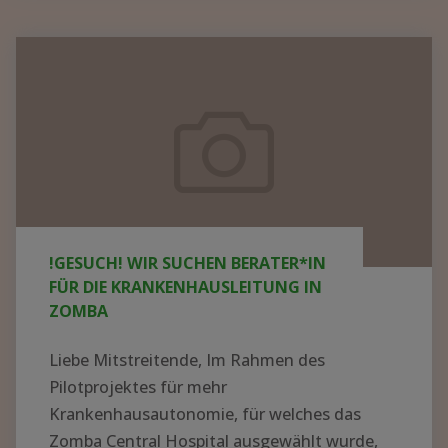
KRANKENHAUS
IN
!GESUCH!
AFRIKA
Wir
AUFBAUEN
suchen
–
Berater*in
WER
für
HAT
die
AHNUNG
UND
Krankenhausleitung
!GESUCH! WIR SUCHEN BERATER*IN
LUST
in
FÜR DIE KRANKENHAUSLEITUNG IN
AUF
Zomba
ZOMBA
EIN
ABENTEUER?"
Liebe Mitstreitende, Im Rahmen des
Pilotprojektes für mehr
Krankenhausautonomie, für welches das
Zomba Central Hospital ausgewählt wurde,