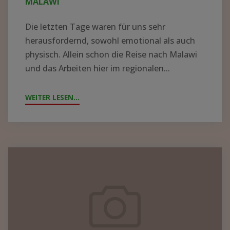
MALAWI
Die letzten Tage waren für uns sehr
herausfordernd, sowohl emotional als auch
physisch. Allein schon die Reise nach Malawi
und das Arbeiten hier im regionalen...
WEITER LESEN...
"ZYKLON
„FREDDY“
WÜTET
IN
MALAWI"
Containerpacken
2023