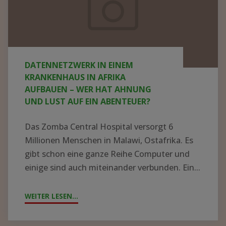
Krankenhaus
in
Afrika
aufbauen
DATENNETZWERK IN EINEM
–
KRANKENHAUS IN AFRIKA
wer
AUFBAUEN – WER HAT AHNUNG
UND LUST AUF EIN ABENTEUER?
hat
Ahnung
Das Zomba Central Hospital versorgt 6
und
Millionen Menschen in Malawi, Ostafrika. Es
Lust
gibt schon eine ganze Reihe Computer und
einige sind auch miteinander verbunden. Ein...
auf
ein
WEITER LESEN...
"DATENNETZWERK
Abenteuer?
IN
EINEM