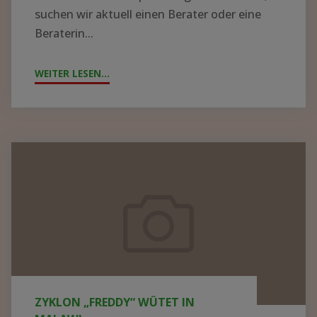
suchen wir aktuell einen Berater oder eine
Beraterin...
WEITER LESEN...
"!GESUCH!
WIR
SUCHEN
BERATER*IN
FÜR
Zyklon
DIE
„Freddy“
KRANKENHAUSLEITUNG
wütet
IN
in
ZOMBA"
Malawi
ZYKLON „FREDDY“ WÜTET IN