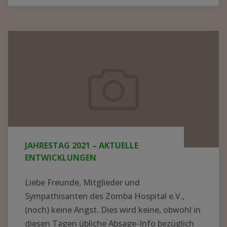
BER N
EUE K
ITTEL U
Jahrestag
ND G
2021
ERÄTE I
–
N M
aktuelle
ALAWI –
Entwicklungen
S
PENDEN K
ONNTEN J
JAHRESTAG 2021 – AKTUELLE
ETZT V
ENTWICKLUNGEN
ERTEILT W
ERDEN"
Liebe Freunde, Mitglieder und
Sympathisanten des Zomba Hospital e.V.,
(noch) keine Angst. Dies wird keine, obwohl in
diesen Tagen übliche Absage-Info bezüglich