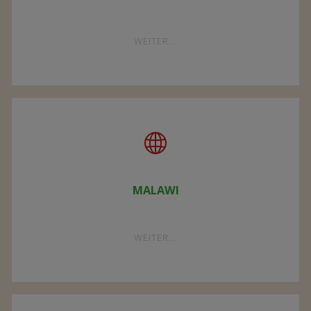
WER WIR SIND
DER VEREIN
"DER
WEITER...