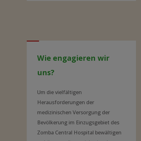
erhebliche Engpässe durch heillos
überbelegte Stationen, in der
Versorgung mit Medikamenten und
bei der technischen Ausstattung. Im
ganzen Land wirken gerade einmal
ca. 250 Ärzte, und diese werden zum
größten Teil durch internationale
Organisationen und Geberländer
gestellt.
Sie wollen mehr erfahren?