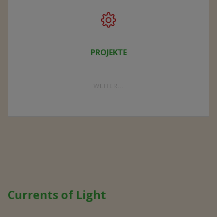
VEREIN"
MALAWI
"MALAWI"
WEITER...