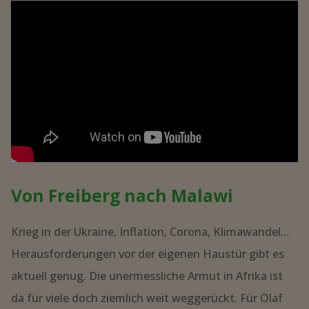
PROJEKTE
"PROJEKTE"
WEITER...
Currents of Light