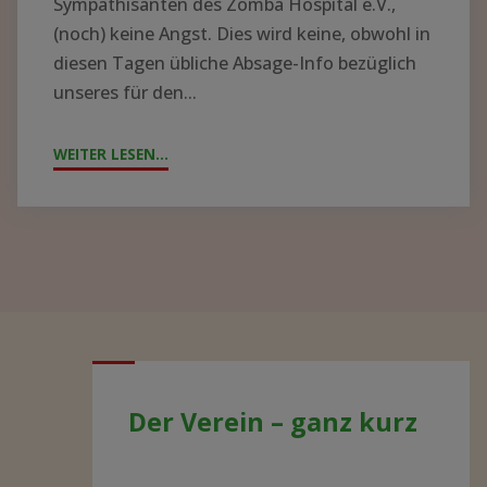
BER N
EUE K
ITTEL U
Jahrestag
ND G
2021
ERÄTE I
–
N M
aktuelle
ALAWI –
Entwicklungen
S
PENDEN K
ONNTEN J
JAHRESTAG 2021 – AKTUELLE
ETZT V
ENTWICKLUNGEN
ERTEILT W
ERDEN"
Liebe Freunde, Mitglieder und
Sympathisanten des Zomba Hospital e.V.,
(noch) keine Angst. Dies wird keine, obwohl in
diesen Tagen übliche Absage-Info bezüglich