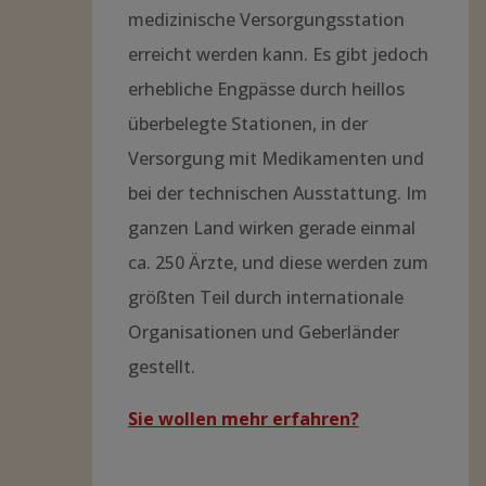
Krankenversorgung in
Malawi?
Neben den vier großen
Zentralkrankenhäusern in Blantyre,
Lilongwe, Zomba und Mzuzu gibt es
25 Distriktkrankenhäuser und viele
kleinere Gesundheitseinrichtungen
(Health Centres), sodass
flächendeckend von jedem Haus
nach höchstens 8 km Fußweg eine
medizinische Versorgungsstation
erreicht werden kann. Es gibt jedoch