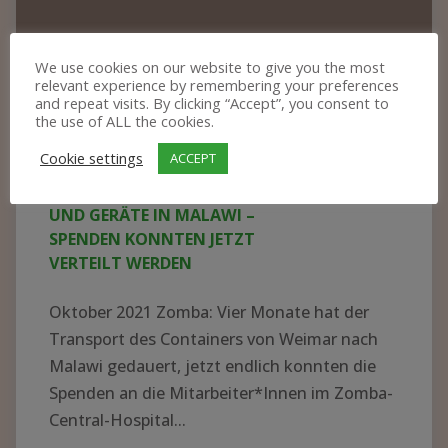
CONTAINERPACKEN 2023
We use cookies on our website to give you the most
relevant experience by remembering your preferences
and repeat visits. By clicking “Accept”, you consent to
Es ist vollbracht! Der diesjährige Container ist,
the use of ALL the cookies.
mal wieder vollgepackt bis unter das Dach,
Cookie settings
ACCEPT
auf die Reise nach Malawi gegangen. Viele
fleißige Hände haben unter...
WEITER LESEN...
"CONTAINERPACKEN
2023"
Große
Freude
über