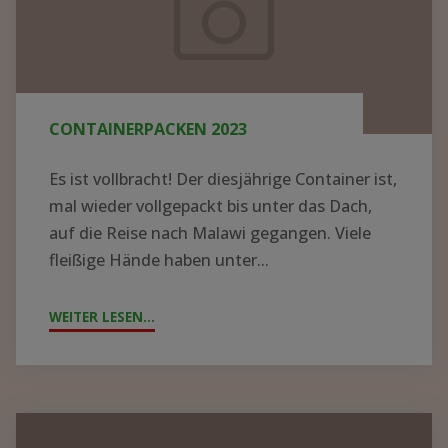
MALAWI
Die letzten Tage waren für uns sehr
herausfordernd, sowohl emotional als auch
physisch. Allein schon die Reise nach Malawi
und das Arbeiten hier im regionalen...
WEITER LESEN...
"ZYKLON
„FREDDY“
WÜTET
IN
MALAWI"
Containerpacken
2023