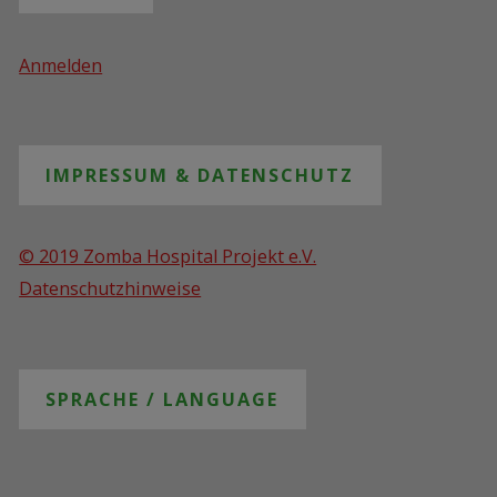
arbeitet so weit wie möglich
autonom. Dies ermöglicht uns
größtmögliche Flexibilität.
Zusätzlich wird die Arbeitsbelastung
auf viele Schultern verteilt…
Welche Projekte gibt es?
INTERN
Anmelden