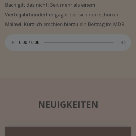
Von Freiberg nach Malawi
Krieg in der Ukraine, Inflation, Corona, Klimawandel…
Herausforderungen vor der eigenen Haustür gibt es
aktuell genug. Die unermessliche Armut in Afrika ist
da für viele doch ziemlich weit weggerückt. Für Olaf
Bach gilt das nicht: Seit mehr als einem
Vierteljahrhundert engagiert er sich nun schon in