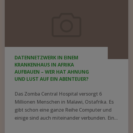
Malawi. Kürzlich erschien hierzu ein Beitrag im MDR:
NEUIGKEITEN
Datennetzwerk
in
einem