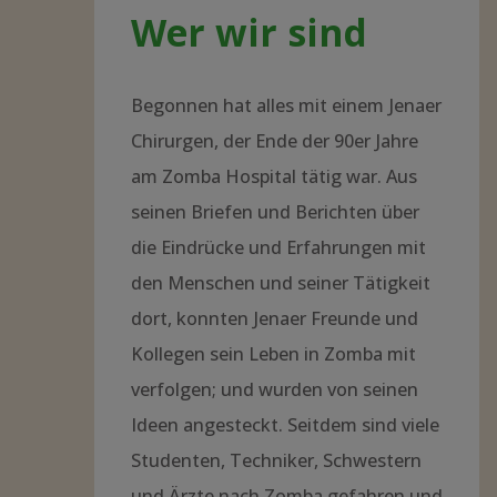
unseres für den...
WEITER LESEN...
"JAHRESTAG
2021
–
AKTUELLE
ENTWICKLUNGEN"
Der Verein – ganz kurz
Wer wir sind