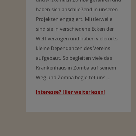
Begonnen hat alles mit einem Jenaer
Chirurgen, der Ende der 90er Jahre
am Zomba Hospital tätig war. Aus
seinen Briefen und Berichten über
die Eindrücke und Erfahrungen mit
den Menschen und seiner Tätigkeit
dort, konnten Jenaer Freunde und
Kollegen sein Leben in Zomba mit
verfolgen; und wurden von seinen
Ideen angesteckt. Seitdem sind viele
Studenten, Techniker, Schwestern
und Ärzte nach Zomba gefahren und
haben sich anschließend in unseren
Projekten engagiert. Mittlerweile