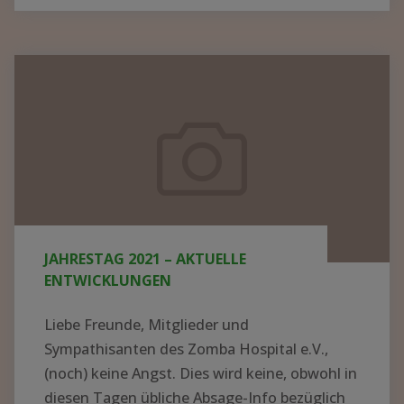
BER N
EUE K
ITTEL U
Jahrestag
ND G
2021
ERÄTE I
–
N M
aktuelle
ALAWI –
Entwicklungen
S
PENDEN K
ONNTEN J
JAHRESTAG 2021 – AKTUELLE
ETZT V
ENTWICKLUNGEN
ERTEILT W
ERDEN"
Liebe Freunde, Mitglieder und
Sympathisanten des Zomba Hospital e.V.,
(noch) keine Angst. Dies wird keine, obwohl in
diesen Tagen übliche Absage-Info bezüglich