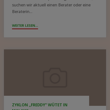
suchen wir aktuell einen Berater oder eine
Beraterin...
WEITER LESEN...
"!GESUCH!
WIR
SUCHEN
BERATER*IN
FÜR
Zyklon
DIE
„Freddy“
KRANKENHAUSLEITUNG
wütet
IN
in
ZOMBA"
Malawi
ZYKLON „FREDDY“ WÜTET IN