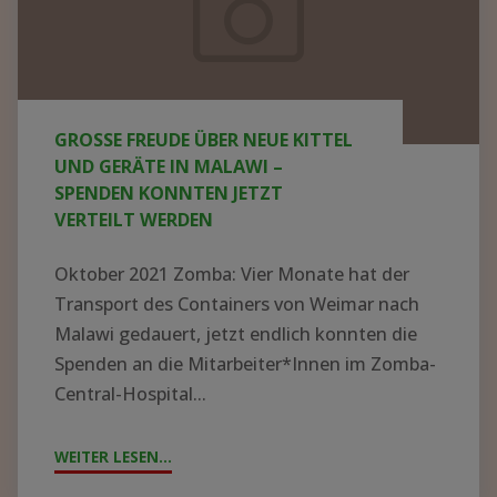
neue
Kittel
und
Geräte
GROSSE FREUDE ÜBER NEUE KITTEL U
in
ND GERÄTE IN MALAWI – S
Malawi
PENDEN KONNTEN JETZT V
ERTEILT WERDEN
–
Spenden
Oktober 2021 Zomba: Vier Monate hat der
konnten
Transport des Containers von Weimar nach
jetzt
Malawi gedauert, jetzt endlich konnten die
Spenden an die Mitarbeiter*Innen im Zomba-
verteilt
Central-Hospital...
werden
WEITER LESEN...
"GROSSE F
REUDE Ü