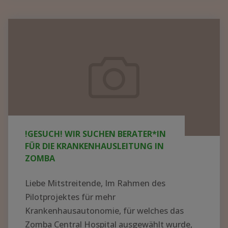
KRANKENHAUS
IN
!GESUCH!
AFRIKA
Wir
AUFBAUEN
suchen
–
Berater*in
WER
für
HAT
die
AHNUNG
UND
Krankenhausleitung
!GESUCH! WIR SUCHEN BERATER*IN
LUST
in
FÜR DIE KRANKENHAUSLEITUNG IN
AUF
Zomba
ZOMBA
EIN
ABENTEUER?"
Liebe Mitstreitende, Im Rahmen des
Pilotprojektes für mehr
Krankenhausautonomie, für welches das
Zomba Central Hospital ausgewählt wurde,