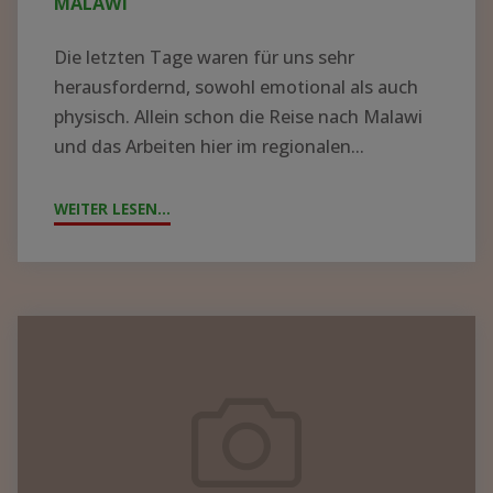
MALAWI
Die letzten Tage waren für uns sehr
herausfordernd, sowohl emotional als auch
physisch. Allein schon die Reise nach Malawi
und das Arbeiten hier im regionalen...
WEITER LESEN...
"ZYKLON
„FREDDY“
WÜTET
IN
MALAWI"
Containerpacken
2023