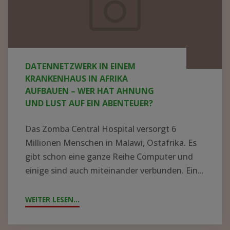
Krankenhaus
in
Afrika
aufbauen
DATENNETZWERK IN EINEM
–
KRANKENHAUS IN AFRIKA
wer
AUFBAUEN – WER HAT AHNUNG
UND LUST AUF EIN ABENTEUER?
hat
Ahnung
Das Zomba Central Hospital versorgt 6
und
Millionen Menschen in Malawi, Ostafrika. Es
Lust
gibt schon eine ganze Reihe Computer und
einige sind auch miteinander verbunden. Ein...
auf
ein
WEITER LESEN...
"DATENNETZWERK
Abenteuer?
IN
EINEM