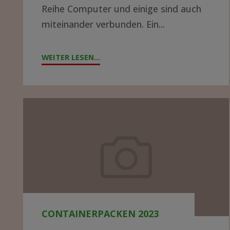
Reihe Computer und einige sind auch
auf
miteinander verbunden. Ein...
ein
Abenteuer?
WEITER LESEN...
"DATENNETZWERK
IN
EINEM
KRANKENHAUS
Containerpacken
IN
2023
AFRIKA
AUFBAUEN
–
WER
HAT
AHNUNG
CONTAINERPACKEN 2023
UND