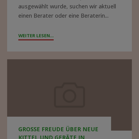
ausgewählt wurde, suchen wir aktuell
einen Berater oder eine Beraterin...
WEITER LESEN...
"!GESUCH!
WIR
SUCHEN
BERATER*IN
Große
FÜR
Freude
DIE
über
KRANKENHAUSLEITUNG
neue
IN
Kittel
ZOMBA"
und
GROSSE FREUDE ÜBER NEUE K
Geräte
ITTEL UND GERÄTE IN M