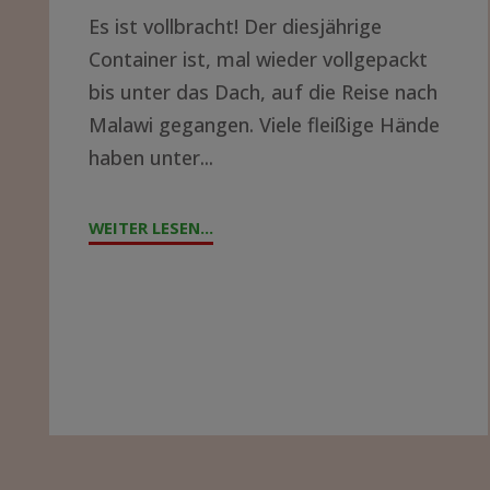
Es ist vollbracht! Der diesjährige
LUST
Container ist, mal wieder vollgepackt
AUF
bis unter das Dach, auf die Reise nach
EIN
Malawi gegangen. Viele fleißige Hände
ABENTEUER?"
haben unter...
WEITER LESEN...
"CONTAINERPACKEN
2023"