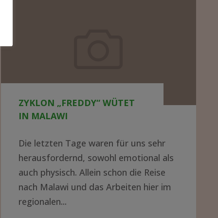
Zyklon
„Freddy“
wütet
in
Malawi
ZYKLON „FREDDY“ WÜTET
IN MALAWI
Die letzten Tage waren für uns sehr
herausfordernd, sowohl emotional als
auch physisch. Allein schon die Reise
nach Malawi und das Arbeiten hier im
regionalen...