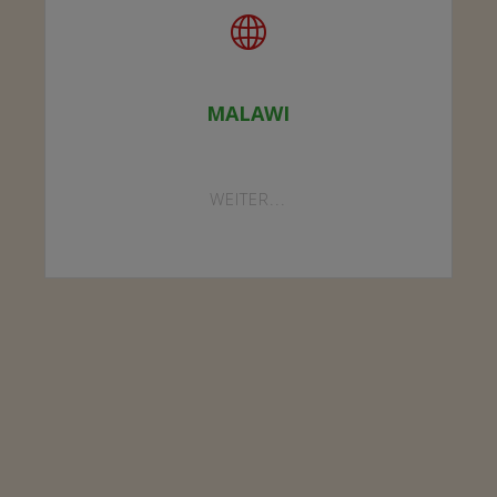
MALAWI
"MALAWI"
WEITER...