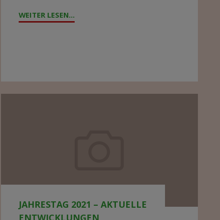
WEITER LESEN...
"ZYKLON
„FREDDY“
WÜTET
IN
MALAWI"
Jahrestag
2021
–
aktuelle
Entwicklungen
JAHRESTAG 2021 – AKTUELLE
ENTWICKLUNGEN