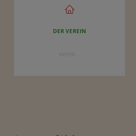
DER VEREIN
"DER
WEITER...
VEREIN"