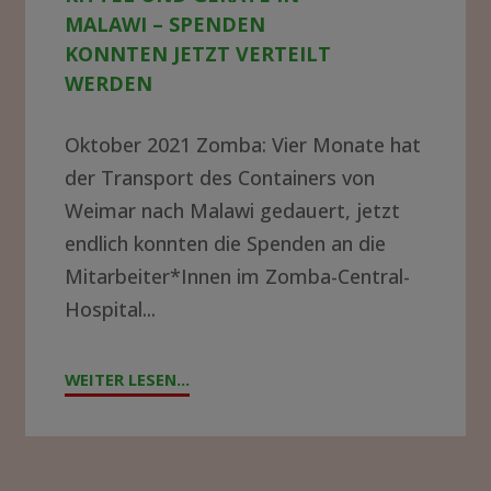
in
ALAWI – SPENDEN K
Malawi
ONNTEN JETZT VERTEILT W
ERDEN
–
Spenden
Oktober 2021 Zomba: Vier Monate hat
konnten
der Transport des Containers von
jetzt
Weimar nach Malawi gedauert, jetzt
endlich konnten die Spenden an die
verteilt
Mitarbeiter*Innen im Zomba-Central-
werden
Hospital...
WEITER LESEN...
"GROSSE F
REUDE Ü
BER N
EUE K