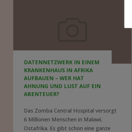
Datennetzwerk
in
einem
Krankenhaus
in
Afrika
DATENNETZWERK IN EINEM
aufbauen
KRANKENHAUS IN AFRIKA
–
AUFBAUEN – WER HAT
wer
AHNUNG UND LUST AUF EIN
ABENTEUER?
hat
Ahnung
Das Zomba Central Hospital versorgt
und
6 Millionen Menschen in Malawi,
Lust
Ostafrika. Es gibt schon eine ganze