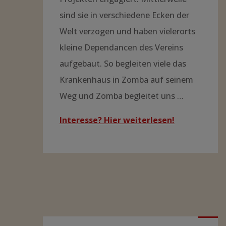
Krankenversorgung in
Malawi?
Neben den vier großen
Zentralkrankenhäusern in Blantyre,
Lilongwe, Zomba und Mzuzu gibt es
25 Distriktkrankenhäuser und viele
kleinere Gesundheitseinrichtungen
(Health Centres), sodass
flächendeckend von jedem Haus
nach höchstens 8 km Fußweg eine