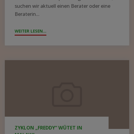
ZYKLON „FREDDY“ WÜTET IN
MALAWI
Die letzten Tage waren für uns sehr
herausfordernd, sowohl emotional als auch
physisch. Allein schon die Reise nach Malawi
und das Arbeiten hier im regionalen...
WEITER LESEN...
"ZYKLON
„FREDDY“
WÜTET
IN
MALAWI"
Containerpacken
2023