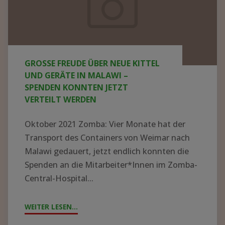
WEITER LESEN...
"GROSSE F
REUDE Ü
BER N
EUE K
ITTEL U
Jahrestag
ND G
2021
ERÄTE I
–
N M
aktuelle
ALAWI –
Entwicklungen
S
PENDEN K
ONNTEN J
JAHRESTAG 2021 – AKTUELLE
ETZT V
ENTWICKLUNGEN
ERTEILT W
ERDEN"
Liebe Freunde, Mitglieder und