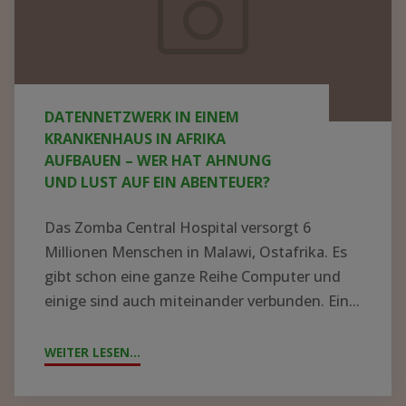
WEITER LESEN...
"DATENNETZWERK
Abenteuer?
IN
EINEM
KRANKENHAUS
IN
!GESUCH!
AFRIKA
Wir
AUFBAUEN
suchen
–
Berater*in
WER
für
HAT
die
AHNUNG
UND
Krankenhausleitung
!GESUCH! WIR SUCHEN BERATER*IN
LUST
in
FÜR DIE KRANKENHAUSLEITUNG IN
AUF
Zomba
ZOMBA
EIN
ABENTEUER?"
Liebe Mitstreitende, Im Rahmen des