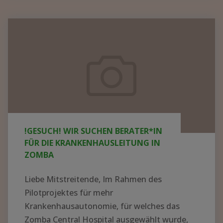
Pilotprojektes für mehr
Krankenhausautonomie, für welches das
Zomba Central Hospital ausgewählt wurde,
suchen wir aktuell einen Berater oder eine
Beraterin...
WEITER LESEN...
"!GESUCH!
WIR
SUCHEN
BERATER*IN
FÜR
Zyklon
DIE
„Freddy“
KRANKENHAUSLEITUNG
wütet
IN
in
ZOMBA"
Malawi