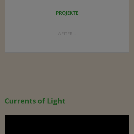
Von Freiberg nach Malawi
Krieg in der Ukraine, Inflation, Corona, Klimawandel…
Herausforderungen vor der eigenen Haustür gibt es
aktuell genug. Die unermessliche Armut in Afrika ist
da für viele doch ziemlich weit weggerückt. Für Olaf