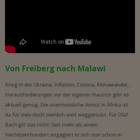
Bach gilt das nicht: Seit mehr als einem
Vierteljahrhundert engagiert er sich nun schon in
Malawi. Kürzlich erschien hierzu ein Beitrag im MDR:
NEUIGKEITEN
Datennetzwerk