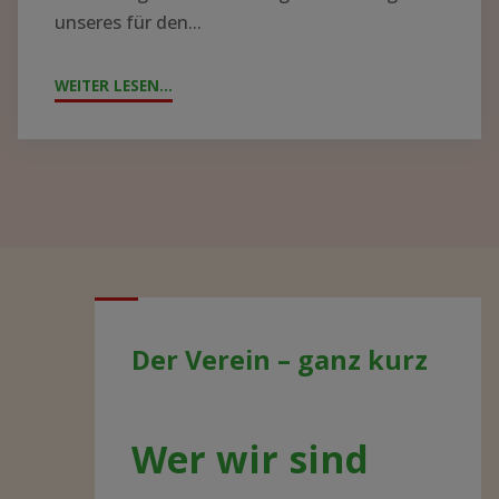
Wer wir sind
Begonnen hat alles mit einem Jenaer
Chirurgen, der Ende der 90er Jahre
am Zomba Hospital tätig war. Aus
seinen Briefen und Berichten über
die Eindrücke und Erfahrungen mit
den Menschen und seiner Tätigkeit
dort, konnten Jenaer Freunde und
Kollegen sein Leben in Zomba mit
verfolgen; und wurden von seinen
Ideen angesteckt. Seitdem sind viele
Studenten, Techniker, Schwestern
und Ärzte nach Zomba gefahren und