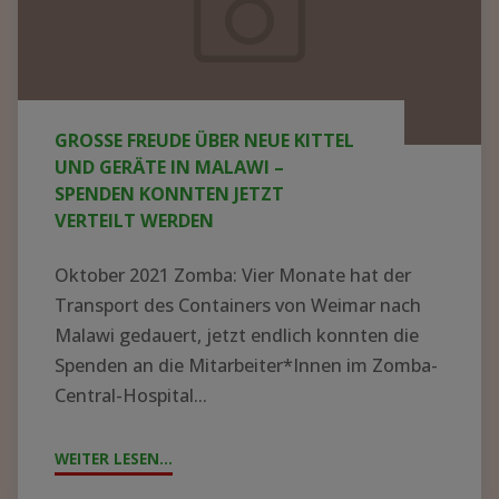
neue
Kittel
und
Geräte
GROSSE FREUDE ÜBER NEUE KITTEL U
in
ND GERÄTE IN MALAWI – S
Malawi
PENDEN KONNTEN JETZT V
ERTEILT WERDEN
–
Spenden
Oktober 2021 Zomba: Vier Monate hat der
konnten
Transport des Containers von Weimar nach
jetzt
Malawi gedauert, jetzt endlich konnten die
Spenden an die Mitarbeiter*Innen im Zomba-
verteilt
Central-Hospital...
werden
WEITER LESEN...
"GROSSE F
REUDE Ü