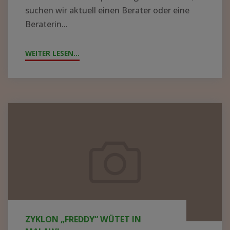
suchen wir aktuell einen Berater oder eine
Beraterin...
WEITER LESEN...
"!GESUCH!
WIR
SUCHEN
BERATER*IN
FÜR
Zyklon
DIE
„Freddy“
KRANKENHAUSLEITUNG
wütet
IN
in
ZOMBA"
Malawi
ZYKLON „FREDDY“ WÜTET IN