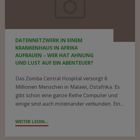
Krankenhaus
in
Afrika
aufbauen
DATENNETZWERK IN EINEM
–
KRANKENHAUS IN AFRIKA
wer
AUFBAUEN – WER HAT AHNUNG
UND LUST AUF EIN ABENTEUER?
hat
Ahnung
Das Zomba Central Hospital versorgt 6
und
Millionen Menschen in Malawi, Ostafrika. Es
Lust
gibt schon eine ganze Reihe Computer und
einige sind auch miteinander verbunden. Ein...
auf
ein
WEITER LESEN...
"DATENNETZWERK
Abenteuer?
IN
EINEM