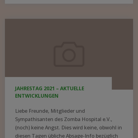
BER N
EUE K
ITTEL U
Jahrestag
ND G
2021
ERÄTE I
–
N M
aktuelle
ALAWI –
Entwicklungen
S
PENDEN K
ONNTEN J
JAHRESTAG 2021 – AKTUELLE
ETZT V
ENTWICKLUNGEN
ERTEILT W
ERDEN"
Liebe Freunde, Mitglieder und
Sympathisanten des Zomba Hospital e.V.,
(noch) keine Angst. Dies wird keine, obwohl in
diesen Tagen übliche Absage-Info bezüglich