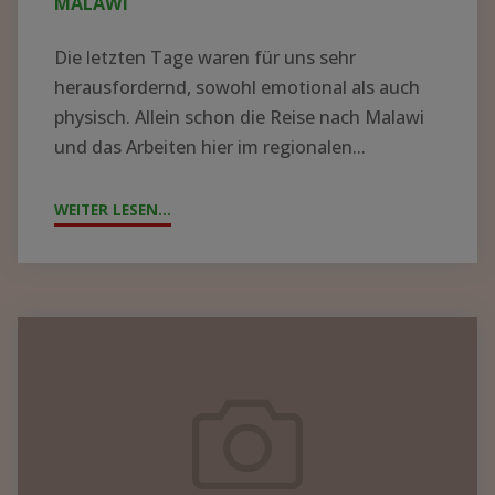
MALAWI
Die letzten Tage waren für uns sehr
herausfordernd, sowohl emotional als auch
physisch. Allein schon die Reise nach Malawi
und das Arbeiten hier im regionalen...
WEITER LESEN...
"ZYKLON
„FREDDY“
WÜTET
IN
MALAWI"
Containerpacken
2023