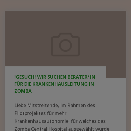
KRANKENHAUS
IN
!GESUCH!
AFRIKA
Wir
AUFBAUEN
suchen
–
Berater*in
WER
für
HAT
die
AHNUNG
UND
Krankenhausleitung
!GESUCH! WIR SUCHEN BERATER*IN
LUST
in
FÜR DIE KRANKENHAUSLEITUNG IN
AUF
Zomba
ZOMBA
EIN
ABENTEUER?"
Liebe Mitstreitende, Im Rahmen des
Pilotprojektes für mehr
Krankenhausautonomie, für welches das
Zomba Central Hospital ausgewählt wurde,