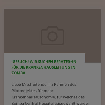
KRANKENHAUS
IN
!GESUCH!
AFRIKA
Wir
AUFBAUEN
suchen
–
Berater*in
WER
für
HAT
die
AHNUNG
UND
Krankenhausleitung
!GESUCH! WIR SUCHEN BERATER*IN
LUST
in
FÜR DIE KRANKENHAUSLEITUNG IN
AUF
Zomba
ZOMBA
EIN
ABENTEUER?"
Liebe Mitstreitende, Im Rahmen des
Pilotprojektes für mehr
Krankenhausautonomie, für welches das
Zomba Central Hospital ausgewählt wurde,