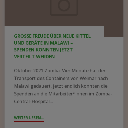
neue
Kittel
und
Geräte
GROSSE FREUDE ÜBER NEUE KITTEL U
in
ND GERÄTE IN MALAWI – S
Malawi
PENDEN KONNTEN JETZT V
ERTEILT WERDEN
–
Spenden
Oktober 2021 Zomba: Vier Monate hat der
konnten
Transport des Containers von Weimar nach
jetzt
Malawi gedauert, jetzt endlich konnten die
Spenden an die Mitarbeiter*Innen im Zomba-
verteilt
Central-Hospital...
werden
WEITER LESEN...
"GROSSE F
REUDE Ü