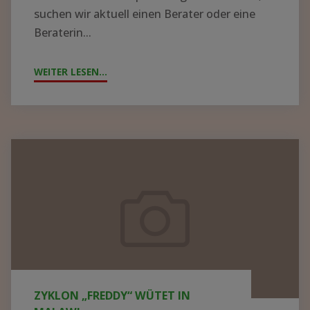
suchen wir aktuell einen Berater oder eine
Beraterin...
WEITER LESEN...
"!GESUCH!
WIR
SUCHEN
BERATER*IN
FÜR
Zyklon
DIE
„Freddy“
KRANKENHAUSLEITUNG
wütet
IN
in
ZOMBA"
Malawi
ZYKLON „FREDDY“ WÜTET IN