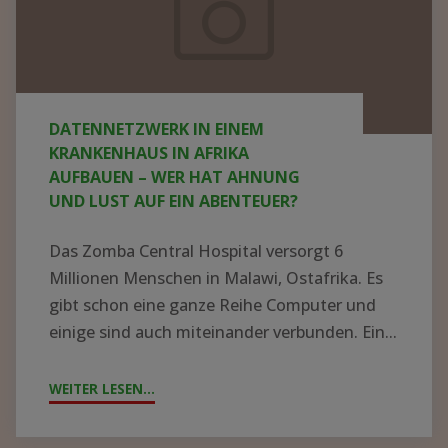
Krankenhaus
in
Afrika
aufbauen
DATENNETZWERK IN EINEM
–
KRANKENHAUS IN AFRIKA
wer
AUFBAUEN – WER HAT AHNUNG
UND LUST AUF EIN ABENTEUER?
hat
Ahnung
Das Zomba Central Hospital versorgt 6
und
Millionen Menschen in Malawi, Ostafrika. Es
Lust
gibt schon eine ganze Reihe Computer und
einige sind auch miteinander verbunden. Ein...
auf
ein
WEITER LESEN...
"DATENNETZWERK
Abenteuer?
IN
EINEM