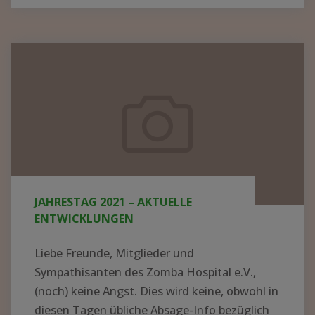
BER N
EUE K
ITTEL U
Jahrestag
ND G
2021
ERÄTE I
–
N M
aktuelle
ALAWI –
Entwicklungen
S
PENDEN K
ONNTEN J
JAHRESTAG 2021 – AKTUELLE
ETZT V
ENTWICKLUNGEN
ERTEILT W
ERDEN"
Liebe Freunde, Mitglieder und
Sympathisanten des Zomba Hospital e.V.,
(noch) keine Angst. Dies wird keine, obwohl in
diesen Tagen übliche Absage-Info bezüglich