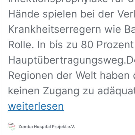
Hände spielen bei der Ver
Krankheitserregern wie Ba
Rolle. In bis zu 80 Prozent
Hauptübertragungsweg.Do
Regionen der Welt haben 
keinen Zugang zu adäquat
SAUBERE
weiterlesen
HÄNDE
–
rette
Menschenleben!
Zomba Hospital Projekt e.V.